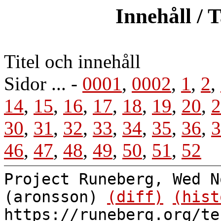
Innehåll / 
Titel och innehåll
Sidor ... -
0001
,
0002
,
1
,
2
,
14
,
15
,
16
,
17
,
18
,
19
,
20
,
2
30
,
31
,
32
,
33
,
34
,
35
,
36
,
3
46
,
47
,
48
,
49
,
50
,
51
,
52
Project Runeberg, Wed N
(aronsson)
(diff)
(hist
https://runeberg.org/te