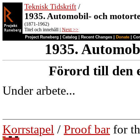
Teknisk Tidskrift
/
1935. Automobil- och motort
(1871-1962)
Titel och innehåll |
Next >>
Project Runeberg
|
Catalog
|
Recent Changes
|
Donate
|
Co
1935. Automobi
Förord till den
Under arbete...
Korrstapel
/
Proof bar
for t