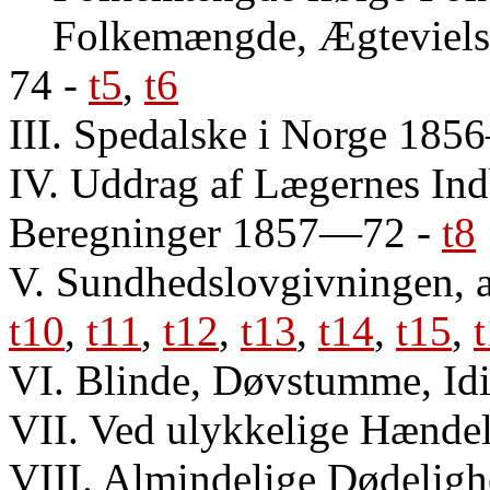
Folkemængde, Ægteviels
74
-
t5
,
t6
III. Spedalske i Norge 18
IV. Uddrag af Lægernes Indb
Beregninger 1857—72
-
t8
V. Sundhedslovgivningen, a
t10
,
t11
,
t12
,
t13
,
t14
,
t15
,
VI. Blinde, Døvstumme, Id
VII. Ved ulykkelige Hæn
VIII. Almindelige Dødelig