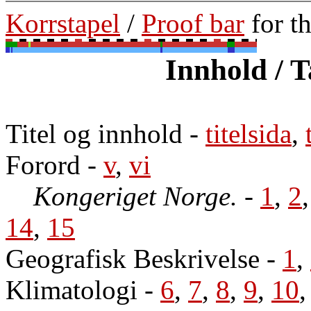
Korrstapel
/
Proof bar
for t
Innhold / T
Titel og innhold
-
titelsida
,
Forord
-
v
,
vi
Kongeriget Norge.
-
1
,
2
14
,
15
Geografisk Beskrivelse
-
1
,
Klimatologi
-
6
,
7
,
8
,
9
,
10