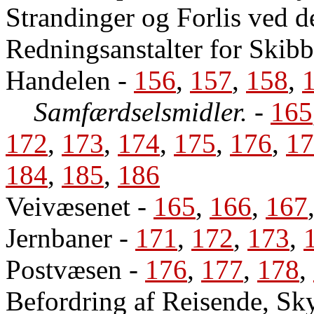
Strandinger og Forlis ved 
Redningsanstalter for Skib
Handelen
-
156
,
157
,
158
,
Samfærdselsmidler.
-
165
172
,
173
,
174
,
175
,
176
,
17
184
,
185
,
186
Veivæsenet
-
165
,
166
,
167
Jernbaner
-
171
,
172
,
173
,
Postvæsen
-
176
,
177
,
178
,
Befordring af Reisende, S