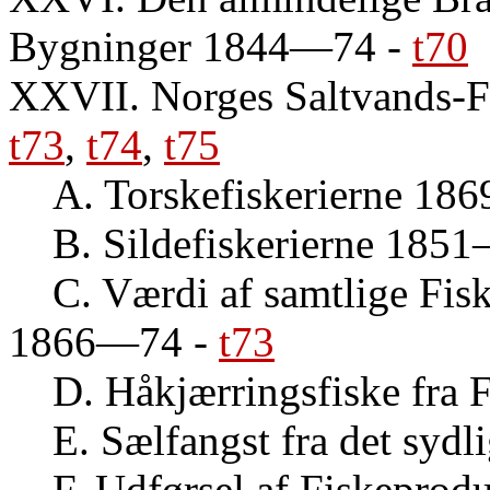
Bygninger 1844—74
-
t70
XXVII. Norges Saltvands-Fi
t73
,
t74
,
t75
A. Torskefiskerierne 1
B. Sildefiskerierne 185
C. Værdi af samtlige Fis
1866—74
-
t73
D. Håkjærringsfiske fr
E. Sælfangst fra det sy
F. Udførsel af Fiskepro