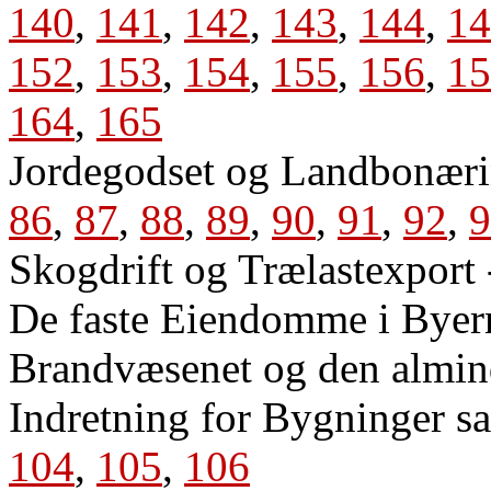
140
,
141
,
142
,
143
,
144
,
14
152
,
153
,
154
,
155
,
156
,
15
164
,
165
Jordegodset og Landbonær
86
,
87
,
88
,
89
,
90
,
91
,
92
,
9
Skogdrift og Trælastexport
De faste Eiendomme i Byer
Brandvæsenet og den almind
Indretning for Bygninger s
104
,
105
,
106