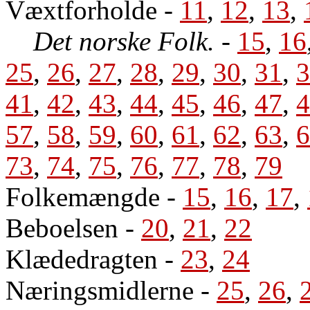
Væxtforholde
-
11
,
12
,
13
,
Det norske Folk.
-
15
,
16
25
,
26
,
27
,
28
,
29
,
30
,
31
,
3
41
,
42
,
43
,
44
,
45
,
46
,
47
,
4
57
,
58
,
59
,
60
,
61
,
62
,
63
,
6
73
,
74
,
75
,
76
,
77
,
78
,
79
Folkemængde
-
15
,
16
,
17
,
Beboelsen
-
20
,
21
,
22
Klædedragten
-
23
,
24
Næringsmidlerne
-
25
,
26
,