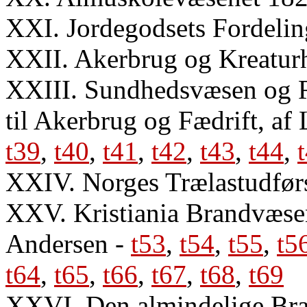
XXI. Jordegodsets Fordeli
XXII. Akerbrug og Kreatu
XXIII. Sundhedsvæsen og R
til Akerbrug og Fædrift, af
t39
,
t40
,
t41
,
t42
,
t43
,
t44
,
XXIV. Norges Trælastudfø
XXV. Kristiania Brandvæsen
Andersen
-
t53
,
t54
,
t55
,
t5
t64
,
t65
,
t66
,
t67
,
t68
,
t69
XXVI. Den almindelige Bran