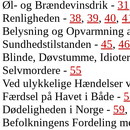
Øl- og Brændevinsdrik
-
31
Renligheden
-
38
,
39
,
40
,
4
Belysning og Opvarmning a
Sundhedstilstanden
-
45
,
46
Blinde, Døvstumme, Idiote
Selvmordere
-
55
Ved ulykkelige Hændelser
Færdsel på Havet i Både
-
5
Dødeligheden i Norge
-
59
Befolkningens Fordeling me