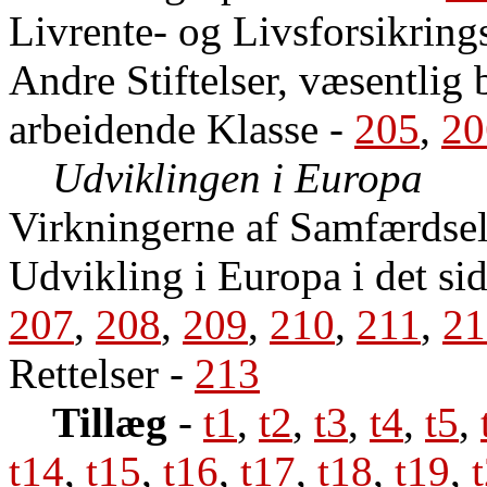
Livrente- og Livsforsikring
Andre Stiftelser, væsentlig
arbeidende Klasse
-
205
,
20
Udviklingen i Europa
Virkningerne af Samfærdse
Udvikling i Europa i det si
207
,
208
,
209
,
210
,
211
,
21
Rettelser
-
213
Tillæg
-
t1
,
t2
,
t3
,
t4
,
t5
,
t14
,
t15
,
t16
,
t17
,
t18
,
t19
,