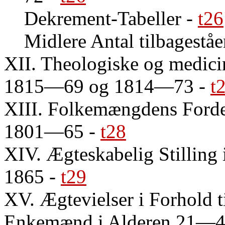
Dekrement-Tabeller
-
t26
Midlere Antal tilbagestå
XII. Theologiske og medic
1815—69 og 1814—73
-
t
XIII. Folkemængdens Fordel
1801—65
-
t28
XIV. Ægteskabelig Stilling 
1865
-
t29
XV. Ægtevielser i Forhold t
Enkemænd i Alderen 21—