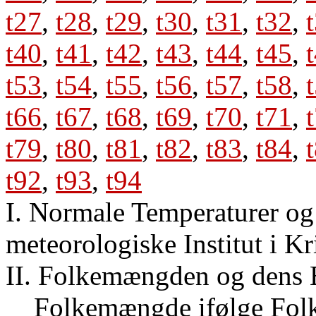
t27
,
t28
,
t29
,
t30
,
t31
,
t32
,
t40
,
t41
,
t42
,
t43
,
t44
,
t45
,
t53
,
t54
,
t55
,
t56
,
t57
,
t58
,
t66
,
t67
,
t68
,
t69
,
t70
,
t71
,
t79
,
t80
,
t81
,
t82
,
t83
,
t84
,
t92
,
t93
,
t94
I. Normale Temperaturer og
meteorologiske Institut i Kr
II. Folkemængden og dens 
Folkemængde ifølge Fol