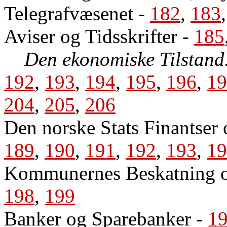
Telegrafvæsenet
-
182
,
183
Aviser og Tidsskrifter
-
185
Den ekonomiske Tilstand
192
,
193
,
194
,
195
,
196
,
19
204
,
205
,
206
Den norske Stats Finantser 
189
,
190
,
191
,
192
,
193
,
19
Kommunernes Beskatning og
198
,
199
Banker og Sparebanker
-
1