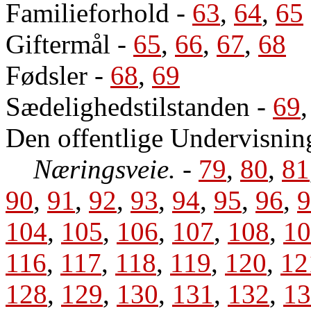
Familieforhold
-
63
,
64
,
65
Giftermål
-
65
,
66
,
67
,
68
Fødsler
-
68
,
69
Sædelighedstilstanden
-
69
Den offentlige Undervisnin
Næringsveie.
-
79
,
80
,
81
90
,
91
,
92
,
93
,
94
,
95
,
96
,
9
104
,
105
,
106
,
107
,
108
,
10
116
,
117
,
118
,
119
,
120
,
12
128
,
129
,
130
,
131
,
132
,
13