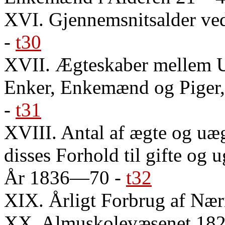
XVI. Gjennemsnitsalder v
-
t30
XVII. Ægteskaber mellem U
Enker, Enkemænd og Pige
-
t31
XVIII. Antal af ægte og uæ
disses Forhold til gifte og
År 1836—70
-
t32
XIX. Årligt Forbrug af Nær
XX. Almuskolevæsenet 1