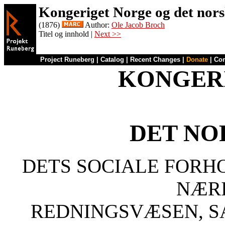
Kongeriget Norge og det nors
(1876)
Author:
Ole Jacob Broch
Titel og innhold |
Next >>
Project Runeberg
|
Catalog
|
Recent Changes
|
Donate
|
Co
KONGER
DET NO
DETS SOCIALE FORH
NÆRI
REDNINGSVÆSEN, 