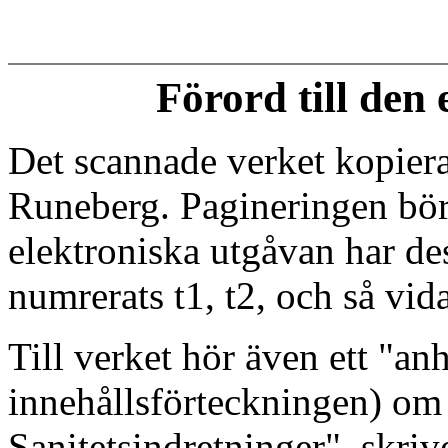
Förord till den
Det scannade verket kopierad
Runeberg. Pagineringen börj
elektroniska utgåvan har des
numrerats t1, t2, och så vida
Till verket hör även ett "an
innehållsförteckningen) o
Sanitetsindretninger", skriv