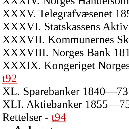
XXXIV. Norges Handelso
XXXV. Telegrafvæsenet 1
XXXVI. Statskassens Aktiv
XXXVII. Kommunernes Ska
XXXVIII. Norges Bank 1
XXXIX. Kongeriget Norge
t92
XL. Sparebanker 1840—73
XLI. Aktiebanker 1855—7
Rettelser
-
t94