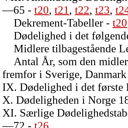
—65
-
t20
,
t21
,
t22
,
t23
,
t2
Dekrement-Tabeller
-
t20
Dødelighed i det følgend
Midlere tilbagestående L
Antal År, som den midler
fremfor i Sverige, Danmark
IX. Dødelighed i det først
X. Dødeligheden i Norge
XI. Særlige Dødelighedstabe
—72
-
t26