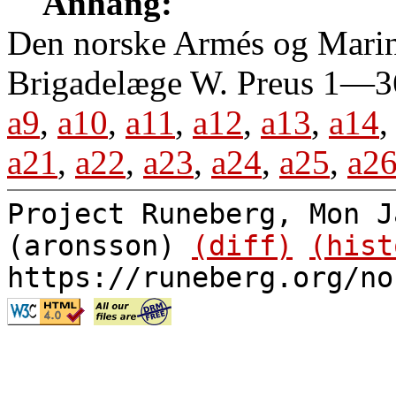
Anhang:
Den norske Armés og Marine
Brigadelæge W. Preus 1—3
a9
,
a10
,
a11
,
a12
,
a13
,
a14
a21
,
a22
,
a23
,
a24
,
a25
,
a2
Project Runeberg, Mon J
(aronsson)
(diff)
(hist
https://runeberg.org/no