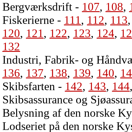
Bergværksdrift
-
107
,
108
,
Fiskerierne
-
111
,
112
,
113
120
,
121
,
122
,
123
,
124
,
12
132
Industri, Fabrik- og Håndvæ
136
,
137
,
138
,
139
,
140
,
14
Skibsfarten
-
142
,
143
,
144
Skibsassurance og Sjøassur
Belysning af den norske Ky
Lodseriet på den norske Ky