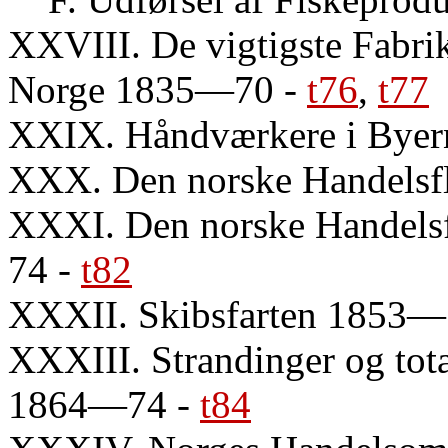
XXVIII. De vigtigste Fabrik
Norge 1835—70
-
t76
,
t77
XXIX. Håndværkere i Bye
XXX. Den norske Handelsf
XXXI. Den norske Handels
74
-
t82
XXXII. Skibsfarten 1853
XXXIII. Strandinger og tota
1864—74
-
t84