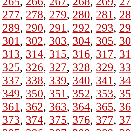
265
,
266
,
267
,
268
,
269
,
27
277
,
278
,
279
,
280
,
281
,
28
289
,
290
,
291
,
292
,
293
,
29
301
,
302
,
303
,
304
,
305
,
30
313
,
314
,
315
,
316
,
317
,
31
325
,
326
,
327
,
328
,
329
,
33
337
,
338
,
339
,
340
,
341
,
34
349
,
350
,
351
,
352
,
353
,
35
361
,
362
,
363
,
364
,
365
,
36
373
,
374
,
375
,
376
,
377
,
37