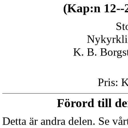
(Kap:n 12--2
St
Nykyrkli
K. B. Borgs
Pris: 
Förord till d
Detta är andra delen. Se vå