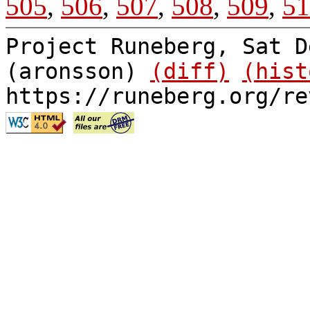
505
,
506
,
507
,
508
,
509
,
51
Project Runeberg, Sat D
(aronsson)
(diff)
(hist
https://runeberg.org/re