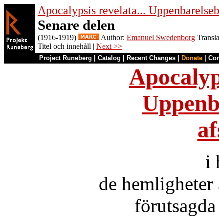
Apocalypsis revelata... Uppenbarelse
Senare delen
(1916-1919)
Author:
Emanuel Swedenborg
Transla
Titel och innehåll |
Next >>
Project Runeberg
|
Catalog
|
Recent Changes
|
Donate
|
Co
Apocalyps
Uppenb
af
i
de hemligheter 
förutsagda 