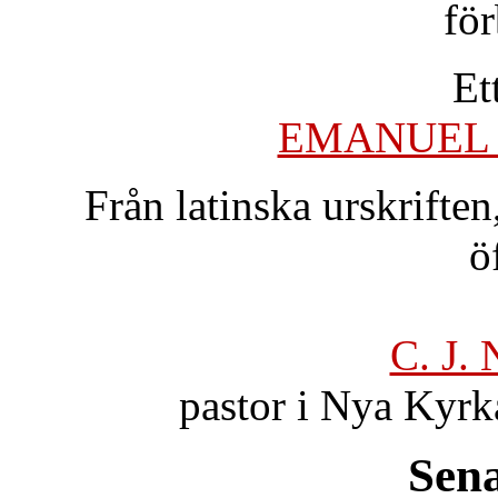
fö
Et
EMANUEL
Från latinska urskrifte
ö
C. J.
pastor i Nya Kyrk
Sena