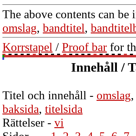
The above contents can be 
omslag
,
bandtitel
,
bandtitel
Korrstapel
/
Proof bar
for t
Innehåll / 
Titel och innehåll
-
omslag
baksida
,
titelsida
Rättelser
-
vi