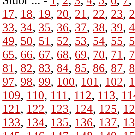
Sidor ... -
1
,
2
,
3
,
4
,
5
,
6
,
7
,
17
,
18
,
19
,
20
,
21
,
22
,
23
,
2
33
,
34
,
35
,
36
,
37
,
38
,
39
,
4
49
,
50
,
51
,
52
,
53
,
54
,
55
,
5
65
,
66
,
67
,
68
,
69
,
70
,
71
,
7
81
,
82
,
83
,
84
,
85
,
86
,
87
,
8
97
,
98
,
99
,
100
,
101
,
102
,
1
109
,
110
,
111
,
112
,
113
,
11
121
,
122
,
123
,
124
,
125
,
12
133
,
134
,
135
,
136
,
137
,
13