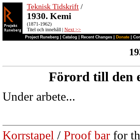
Teknisk Tidskrift
/
1930. Kemi
(1871-1962)
Titel och innehåll |
Next >>
Project Runeberg
|
Catalog
|
Recent Changes
|
Donate
|
Co
19
Förord till den
Under arbete...
Korrstapel
/
Proof bar
for t