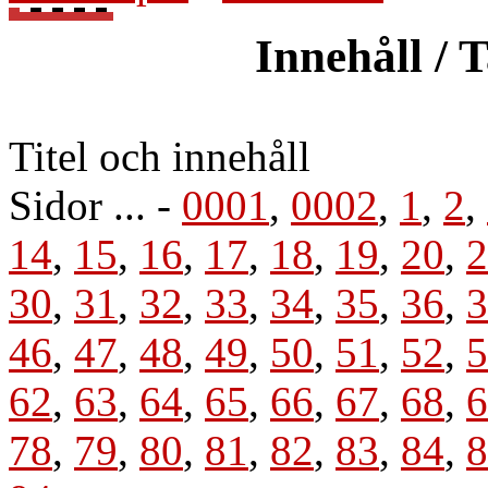
Innehåll / 
Titel och innehåll
Sidor ... -
0001
,
0002
,
1
,
2
,
14
,
15
,
16
,
17
,
18
,
19
,
20
,
2
30
,
31
,
32
,
33
,
34
,
35
,
36
,
3
46
,
47
,
48
,
49
,
50
,
51
,
52
,
5
62
,
63
,
64
,
65
,
66
,
67
,
68
,
6
78
,
79
,
80
,
81
,
82
,
83
,
84
,
8