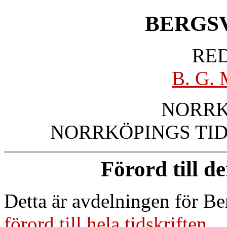
BERGS
RE
B. G
NORRK
NORRKÖPINGS TI
Förord till d
Detta är avdelningen för B
förord till hela tidskriften
.