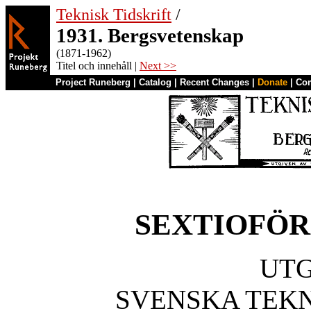
Teknisk Tidskrift
/
1931. Bergsvetenskap
(1871-1962)
Titel och innehåll |
Next >>
Project Runeberg
|
Catalog
|
Recent Changes
|
Donate
|
Co
SEXTIOFÖR
UTG
SVENSKA TEK