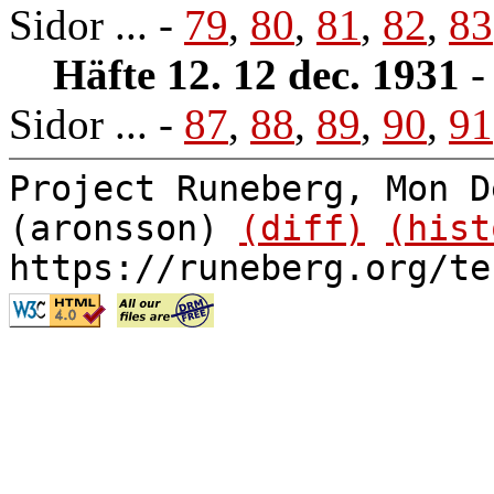
Sidor ... -
79
,
80
,
81
,
82
,
83
Häfte 12. 12 dec. 1931
Sidor ... -
87
,
88
,
89
,
90
,
91
Project Runeberg, Mon D
(aronsson)
(diff)
(hist
https://runeberg.org/te