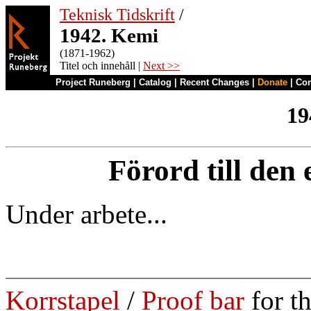
Teknisk Tidskrift
/
1942. Kemi
(1871-1962)
Titel och innehåll |
Next >>
Project Runeberg
|
Catalog
|
Recent Changes
|
Donate
|
Co
19
Förord till den
Under arbete...
Korrstapel
/
Proof bar
for t