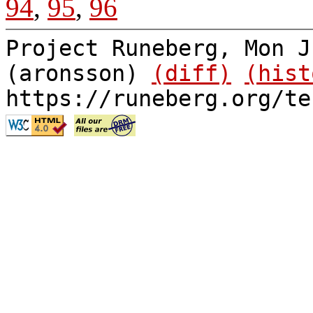
94
,
95
,
96
Project Runeberg, Mon J
(aronsson)
(diff)
(hist
https://runeberg.org/te