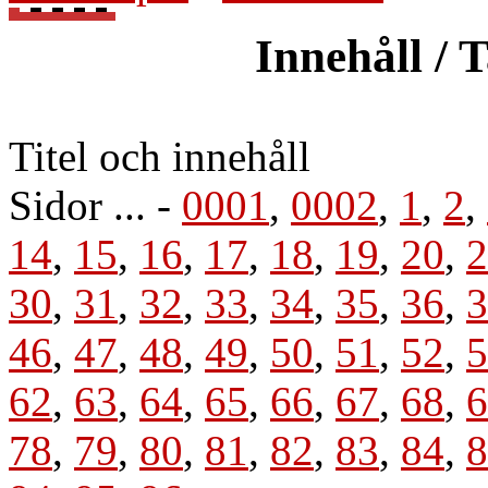
Innehåll / 
Titel och innehåll
Sidor ... -
0001
,
0002
,
1
,
2
,
14
,
15
,
16
,
17
,
18
,
19
,
20
,
2
30
,
31
,
32
,
33
,
34
,
35
,
36
,
3
46
,
47
,
48
,
49
,
50
,
51
,
52
,
5
62
,
63
,
64
,
65
,
66
,
67
,
68
,
6
78
,
79
,
80
,
81
,
82
,
83
,
84
,
8