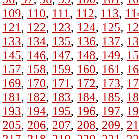
109
,
110
,
111
,
112
,
113
,
11
121
,
122
,
123
,
124
,
125
,
12
133
,
134
,
135
,
136
,
137
,
13
145
,
146
,
147
,
148
,
149
,
15
157
,
158
,
159
,
160
,
161
,
16
169
,
170
,
171
,
172
,
173
,
17
181
,
182
,
183
,
184
,
185
,
18
193
,
194
,
195
,
196
,
197
,
19
205
,
206
,
207
,
208
,
209
,
21
217
,
218
,
219
,
220
,
221
,
22