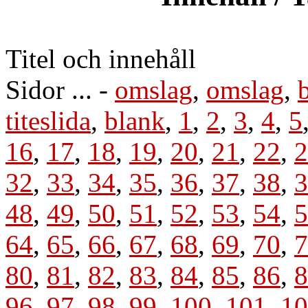
Titel och innehåll
Sidor ... -
omslag
,
omslag
,
titeslida
,
blank
,
1
,
2
,
3
,
4
,
5
16
,
17
,
18
,
19
,
20
,
21
,
22
,
2
32
,
33
,
34
,
35
,
36
,
37
,
38
,
3
48
,
49
,
50
,
51
,
52
,
53
,
54
,
5
64
,
65
,
66
,
67
,
68
,
69
,
70
,
7
80
,
81
,
82
,
83
,
84
,
85
,
86
,
8
96
,
97
,
98
,
99
,
100
,
101
,
10