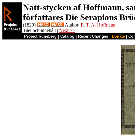
Natt-stycken af Hoffmann, s
författares Die Serapions Brü
(1829)
Author:
E. T. A. Hoffmann
Titel och innehåll |
Next >>
Project Runeberg
|
Catalog
|
Recent Changes
|
Donate
|
Co