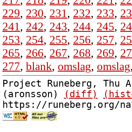
229
,
230
,
231
,
232
,
233
,
23
241
,
242
,
243
,
244
,
245
,
24
253
,
254
,
255
,
256
,
257
,
25
265
,
266
,
267
,
268
,
269
,
27
277
,
blank
,
omslag
,
omslag
Project Runeberg, Thu A
(aronsson)
(diff)
(hist
https://runeberg.org/na