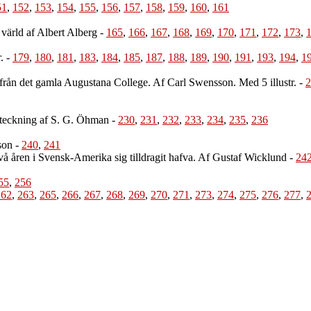
51
,
152
,
153
,
154
,
155
,
156
,
157
,
158
,
159
,
160
,
161
 värld af Albert Alberg
-
165
,
166
,
167
,
168
,
169
,
170
,
171
,
172
,
173
,
.
-
179
,
180
,
181
,
183
,
184
,
185
,
187
,
188
,
189
,
190
,
191
,
193
,
194
,
1
rån det gamla Augustana College. Af Carl Swensson. Med 5 illustr.
-
2
k teckning af S. G. Öhman
-
230
,
231
,
232
,
233
,
234
,
235
,
236
son
-
240
,
241
två åren i Svensk-Amerika sig tilldragit hafva. Af Gustaf Wicklund
-
24
55
,
256
262
,
263
,
265
,
266
,
267
,
268
,
269
,
270
,
271
,
273
,
274
,
275
,
276
,
277
,