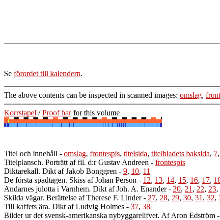
Se
förordet till kalendern
.
The above contents can be inspected in scanned images:
omslag
,
fron
Korrstapel
/
Proof bar
for this volume
Titel och innehåll
-
omslag
,
frontespis
,
titelsida
,
titelbladets baksida
,
7
Titelplansch. Porträtt af fil. d:r Gustav Andreen
-
frontespis
Diktarekall. Dikt af Jakob Bonggren
-
9
,
10
,
11
De första spadtagen. Skiss af Johan Person
-
12
,
13
,
14
,
15
,
16
,
17
,
1
Andarnes julotta i Varnhem. Dikt af Joh. A. Enander
-
20
,
21
,
22
,
23
,
Skilda vägar. Berättelse af Therese F. Linder
-
27
,
28
,
29
,
30
,
31
,
32
,
Till kaffets ära. Dikt af Ludvig Holmes
-
37
,
38
Bilder ur det svensk-amerikanska nybyggarelifvet. Af Aron Edström