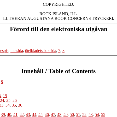
COPYRIGHTED.

ROCK ISLAND, ILL.

Förord till den elektroniska utgåvan
tespis
,
titelsida
,
titelbladets baksida
,
7
,
8
Innehåll / Table of Contents
,
8
8
,
19
24
,
25
,
26
33
,
34
,
35
,
36
-
39
,
40
,
41
,
42
,
43
,
44
,
45
,
46
,
47
,
48
,
49
,
50
,
51
,
52
,
53
,
54
,
55