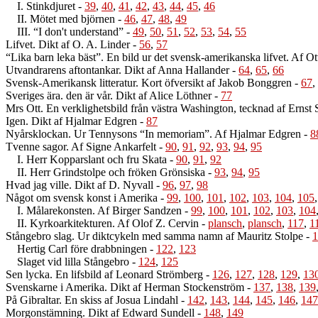
I. Stinkdjuret
-
39
,
40
,
41
,
42
,
43
,
44
,
45
,
46
II. Mötet med björnen
-
46
,
47
,
48
,
49
III. “I don't understand”
-
49
,
50
,
51
,
52
,
53
,
54
,
55
Lifvet. Dikt af O. A. Linder
-
56
,
57
“Lika barn leka bäst”. En bild ur det svensk-amerikanska lifvet. Af Ot
Utvandrarens aftontankar. Dikt af Anna Hallander
-
64
,
65
,
66
Svensk-Amerikansk litteratur. Kort öfversikt af Jakob Bonggren
-
67
,
Sveriges ära. den är vår. Dikt af Alice Löthner
-
77
Mrs Ott. En verklighetsbild från västra Washington, tecknad af Ernst 
Igen. Dikt af Hjalmar Edgren
-
87
Nyårsklockan. Ur Tennysons “In memoriam”. Af Hjalmar Edgren
-
8
Tvenne sagor. Af Signe Ankarfelt
-
90
,
91
,
92
,
93
,
94
,
95
I. Herr Kopparslant och fru Skata
-
90
,
91
,
92
II. Herr Grindstolpe och fröken Grönsiska
-
93
,
94
,
95
Hvad jag ville. Dikt af D. Nyvall
-
96
,
97
,
98
Något om svensk konst i Amerika
-
99
,
100
,
101
,
102
,
103
,
104
,
105
I. Målarekonsten. Af Birger Sandzen
-
99
,
100
,
101
,
102
,
103
,
104
II. Kyrkoarkitekturen. Af Olof Z. Cervin
-
plansch
,
plansch
,
117
,
1
Stångebro slag. Ur diktcykeln med samma namn af Mauritz Stolpe
-
1
Hertig Carl före drabbningen
-
122
,
123
Slaget vid lilla Stångebro
-
124
,
125
Sen lycka. En lifsbild af Leonard Strömberg
-
126
,
127
,
128
,
129
,
13
Svenskarne i Amerika. Dikt af Herman Stockenström
-
137
,
138
,
139
På Gibraltar. En skiss af Josua Lindahl
-
142
,
143
,
144
,
145
,
146
,
147
Morgonstämning. Dikt af Edward Sundell
-
148
,
149