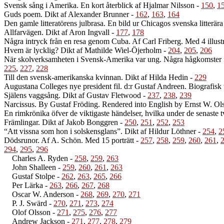
Svensk sång i Amerika. En kort återblick af Hjalmar Nilsson
-
150
,
1
Guds poem. Dikt af Alexander Brunner
-
162
,
163
,
164
Den gamle litteratörens julbrasa. En bild ur Chicagos svenska litterära
Allfarvägen. Dikt af Aron Ingvall
-
177
,
178
Några intryck från en resa genom Cuba. Af Carl Friberg. Med 4 illustr
Hvem är lycklig? Dikt af Mathilde Wiel-Öjerholm
-
204
,
205
,
206
När skolverksamheten i Svensk-Amerika var ung. Några hågkomster f
225
,
227
,
228
Till den svensk-amerikanska kvinnan. Dikt af Hilda Hedin
-
229
Augustana Colleges nye president fil. d:r Gustaf Andreen. Biografis
Själens vaggsång. Dikt af Gustav Fletwood
-
237
,
238
,
239
Narcissus. By Gustaf Fröding. Rendered into English by Ernst W. Ol
En rimkrönika öfver de viktigaste händelser, hvilka under de senaste 
Främlingar. Dikt af Jakob Bonggren
-
250
,
251
,
252
,
253
“Att vissna som hon i solskensglans”. Dikt af Hildur Löthner
-
254
,
2
Dödsrunor. Af A. Schön. Med 15 porträtt
-
257
,
258
,
259
,
260
,
261
,
294
,
295
,
296
Charles A. Ryden
-
258
,
259
,
263
John Shalleen
-
259
,
260
,
261
,
263
Gustaf Stolpe
-
262
,
263
,
265
,
266
Per Lärka
-
263
,
266
,
267
,
268
Oscar W. Anderson
-
268
,
269
,
270
,
271
P. J. Swärd
-
270
,
271
,
273
,
274
Olof Olsson
-
271
,
275
,
276
,
277
Andrew Jackson
-
271
,
277
,
278
,
279