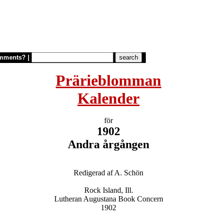
mments?
|
Prärieblomman

Kalender
1902

Andra årgången
Redigerad af A. Schön

Rock Island, Ill.

Lutheran Augustana Book Concern

1902
