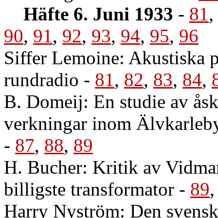
Häfte 6. Juni 1933
-
81
90
,
91
,
92
,
93
,
94
,
95
,
96
Siffer Lemoine: Akustiska p
rundradio
-
81
,
82
,
83
,
84
,
B. Domeij: En studie av ås
verkningar inom Älvkarleby
-
87
,
88
,
89
H. Bucher: Kritik av Vidmar
billigste transformator
-
89
Harry Nyström: Den svenska