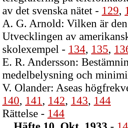
av det svenska nätet
-
129
,
A. G. Arnold: Vilken är den
Utvecklingen av amerikanska
skolexempel
-
134
,
135
,
13
E. R. Andersson: Bestämni
medelbelysning och minimi
V. Olander: Aseas högfrekve
140
,
141
,
142
,
143
,
144
Rättelse
-
144
Häfte 10. Okt. 1933
-
1