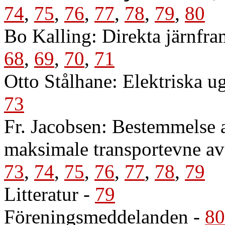
74
,
75
,
76
,
77
,
78
,
79
,
80
Bo Kalling: Direkta järnfr
68
,
69
,
70
,
71
Otto Stålhane: Elektriska ug
73
Fr. Jacobsen: Bestemmelse av
maksimale transportevne av 
73
,
74
,
75
,
76
,
77
,
78
,
79
Litteratur
-
79
Föreningsmeddelanden
-
80