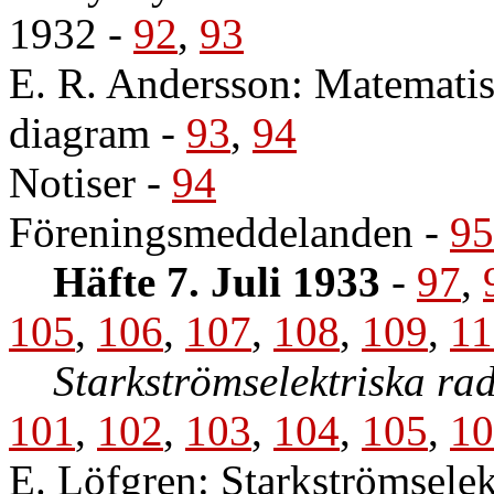
1932
-
92
,
93
E. R. Andersson: Matematis
diagram
-
93
,
94
Notiser
-
94
Föreningsmeddelanden
-
95
Häfte 7. Juli 1933
-
97
,
105
,
106
,
107
,
108
,
109
,
11
Starkströmselektriska ra
101
,
102
,
103
,
104
,
105
,
10
E. Löfgren: Starkströmselek