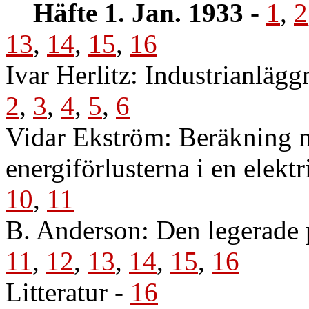
Häfte 1. Jan. 1933
-
1
,
2
13
,
14
,
15
,
16
Ivar Herlitz: Industrianlägg
2
,
3
,
4
,
5
,
6
Vidar Ekström: Beräkning 
energiförlusterna i en elekt
10
,
11
B. Anderson: Den legerade 
11
,
12
,
13
,
14
,
15
,
16
Litteratur
-
16