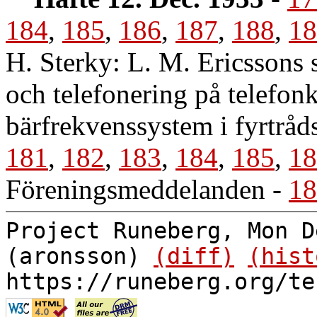
184
,
185
,
186
,
187
,
188
,
18
H. Sterky: L. M. Ericssons 
och telefonering på telefonk
bärfrekvenssystem i fyrtrå
181
,
182
,
183
,
184
,
185
,
18
Föreningsmeddelanden
-
18
Project Runeberg, Mon D
(aronsson)
(diff)
(hist
https://runeberg.org/te