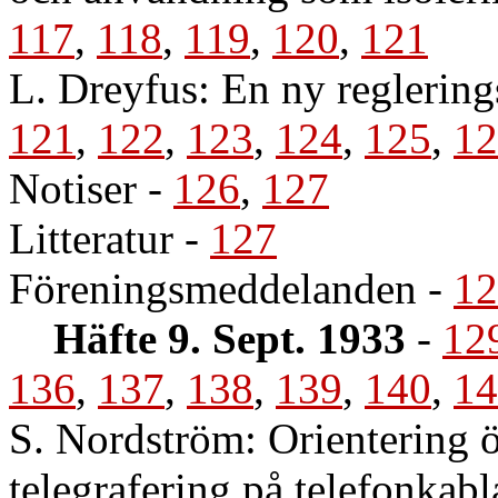
117
,
118
,
119
,
120
,
121
L. Dreyfus: En ny reglering
121
,
122
,
123
,
124
,
125
,
12
Notiser
-
126
,
127
Litteratur
-
127
Föreningsmeddelanden
-
12
Häfte 9. Sept. 1933
-
12
136
,
137
,
138
,
139
,
140
,
14
S. Nordström: Orientering ö
telegrafering på telefonkab