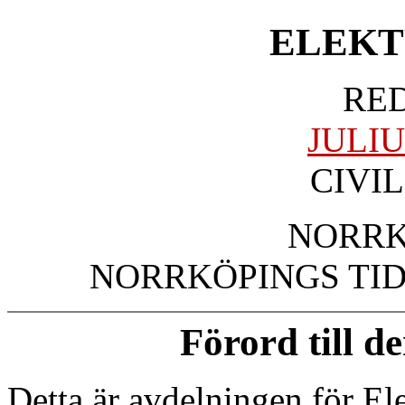
ELEKT
RE
JULI
CIVI
NORRK
NORRKÖPINGS TI
Förord till d
Detta är avdelningen för El