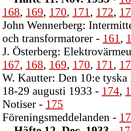
168
,
169
,
170
,
171
,
172
,
17
John Wennerberg: Intermitte
och transformatorer
-
161
,
J. Österberg: Elektrovärmeu
167
,
168
,
169
,
170
,
171
,
17
W. Kautter: Den 10:e tyska 
18-29 augusti 1933
-
174
,
1
Notiser
-
175
Föreningsmeddelanden
-
17
Häfte 12. Dec. 1933
-
17