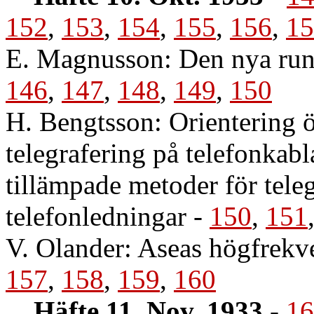
152
,
153
,
154
,
155
,
156
,
15
E. Magnusson: Den nya run
146
,
147
,
148
,
149
,
150
H. Bengtsson: Orientering ö
telegrafering på telefonkabl
tillämpade metoder för tele
telefonledningar
-
150
,
151
V. Olander: Aseas högfrekve
157
,
158
,
159
,
160
Häfte 11. Nov. 1933
-
16