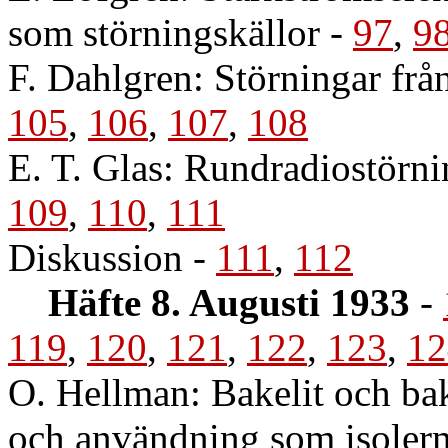
som störningskällor
-
97
,
9
F. Dahlgren: Störningar från
105
,
106
,
107
,
108
E. T. Glas: Rundradiostörni
109
,
110
,
111
Diskussion
-
111
,
112
Häfte 8. Augusti 1933
-
119
,
120
,
121
,
122
,
123
,
12
O. Hellman: Bakelit och bak
och användning som isolerm