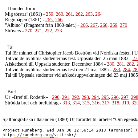
I bunden form
Mig törstar! (1861)
-
259
,
260
,
261
,
262
,
263
,
264
Regnbågen (1861)
-
265
,
266
"Albino" (Fragment från 1860-talet.)
-
266
,
267
,
268
,
269
,
270
Strövers
-
270
,
271
,
272
,
273
Tal
Tal för minnet af Christopher Jacob Boström vid Nordiska festen i 
Tal vid de nyblifna studenternas fest. Uppsala den 25 man 1883
-
27
Afskedsord till Uppsala studenter. December 1884
-
280
,
281
,
282
,
Tal vid de nyblifna studenternas fest den 21 maj 1885
-
283
,
284
,
28
Tal till Uppsala studenter vid afskedsuppvaktningen del 23 maj 1885
Bref
Ur »Bref till Roderik»
-
290
,
291
,
292
,
293
,
294
,
295
,
296
,
297
,
29
Strödda bref och brefutdrag
-
313
,
314
,
315
,
316
,
317
,
318
,
319
,
32
Själfbiografiska uttalanden (1880) Ur förordet till arbetet "Om egen
Project Runeberg, Wed Jan 30 12:56:14 2013 (aronsson)
(
https://runeberg.org/vittrskr/