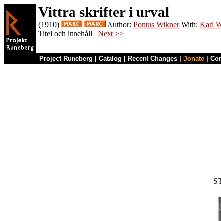
Vittra skrifter i urval
(1910)
Author:
Pontus Wikner
With:
Karl 
Titel och innehåll |
Next >>
Project Runeberg
|
Catalog
|
Recent Changes
|
Donate
|
Co
S