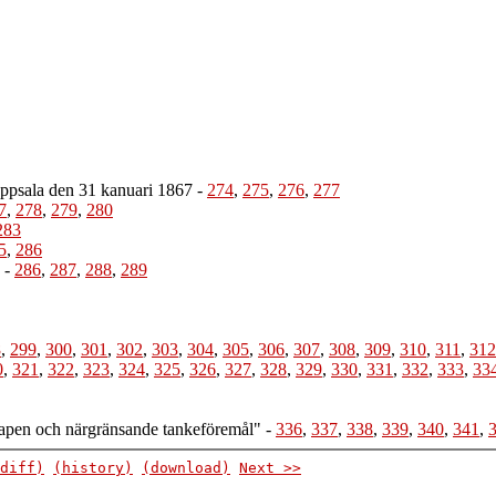
Uppsala den 31 kanuari 1867
-
274
,
275
,
276
,
277
7
,
278
,
279
,
280
283
5
,
286
-
286
,
287
,
288
,
289
8
,
299
,
300
,
301
,
302
,
303
,
304
,
305
,
306
,
307
,
308
,
309
,
310
,
311
,
312
0
,
321
,
322
,
323
,
324
,
325
,
326
,
327
,
328
,
329
,
330
,
331
,
332
,
333
,
33
skapen och närgränsande tankeföremål"
-
336
,
337
,
338
,
339
,
340
,
341
,
diff)
(history)
(download)
Next >>