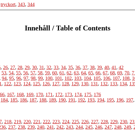
,
tryckort
,
343
,
344
Innehåll / Table of Contents
5
,
26
,
27
,
28
,
29
,
30
,
31
,
32
,
33
,
34
,
35
,
36
,
37
,
38
,
39
,
40
,
41
,
42
,
53
,
54
,
55
,
56
,
57
,
58
,
59
,
60
,
61
,
62
,
63
,
64
,
65
,
66
,
67
,
68
,
69
,
70
,
7
,
94
,
95
,
96
,
97
,
98
,
99
,
100
,
101
,
102
,
103
,
104
,
105
,
106
,
107
,
108
,
1
1
,
122
,
123
,
124
,
125
,
126
,
127
,
128
,
129
,
130
,
131
,
132
,
133
,
134
,
13
66
,
167
,
168
,
169
,
170
,
171
,
172
,
173
,
174
,
175
,
176
,
184
,
185
,
186
,
187
,
188
,
189
,
190
,
191
,
192
,
193
,
194
,
195
,
196
,
197
7
,
218
,
219
,
220
,
221
,
222
,
223
,
224
,
225
,
226
,
227
,
228
,
229
,
230
,
23
236
,
237
,
238
,
239
,
240
,
241
,
242
,
243
,
244
,
245
,
246
,
247
,
248
,
249
,