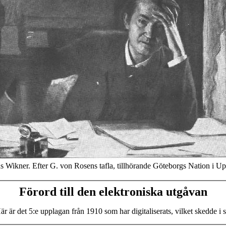
s Wikner. Efter G. von Rosens tafla, tillhörande Göteborgs Nation i Up
Förord till den elektroniska utgåvan
 är det 5:e upplagan från 1910 som har digitaliserats, vilket skedde i