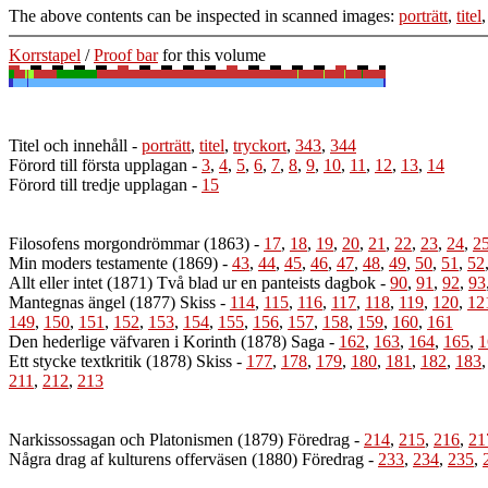
The above contents can be inspected in scanned images:
porträtt
,
titel
Korrstapel
/
Proof bar
for this volume
Titel och innehåll
-
porträtt
,
titel
,
tryckort
,
343
,
344
Förord till första upplagan
-
3
,
4
,
5
,
6
,
7
,
8
,
9
,
10
,
11
,
12
,
13
,
14
Förord till tredje upplagan
-
15
Filosofens morgondrömmar (1863)
-
17
,
18
,
19
,
20
,
21
,
22
,
23
,
24
,
2
Min moders testamente (1869)
-
43
,
44
,
45
,
46
,
47
,
48
,
49
,
50
,
51
,
52
Allt eller intet (1871) Två blad ur en panteists dagbok
-
90
,
91
,
92
,
93
Mantegnas ängel (1877) Skiss
-
114
,
115
,
116
,
117
,
118
,
119
,
120
,
12
149
,
150
,
151
,
152
,
153
,
154
,
155
,
156
,
157
,
158
,
159
,
160
,
161
Den hederlige väfvaren i Korinth (1878) Saga
-
162
,
163
,
164
,
165
,
1
Ett stycke textkritik (1878) Skiss
-
177
,
178
,
179
,
180
,
181
,
182
,
183
211
,
212
,
213
Narkissossagan och Platonismen (1879) Föredrag
-
214
,
215
,
216
,
21
Några drag af kulturens offerväsen (1880) Föredrag
-
233
,
234
,
235
,