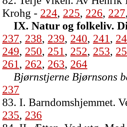
82. Terje Viken. Av Henrik 
Krohg
-
224
,
225
,
226
,
227
IX. Natur og folkeliv. D
237
,
238
,
239
,
240
,
241
,
24
249
,
250
,
251
,
252
,
253
,
25
261
,
262
,
263
,
264
Bjørnstjerne Bjørnsons 
237
83. I. Barndomshjemmet. Ve
235
,
236