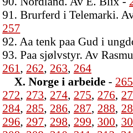
90. Nordland. Av E. Blix
-
91. Brurferd i Telemarki. Av
257
92. Aa tenk paa Gud i ungd
93. Paa sjølvstyr. Av Rasm
261
,
262
,
263
,
264
X. Norge i arbeide
-
265
272
,
273
,
274
,
275
,
276
,
27
284
,
285
,
286
,
287
,
288
,
28
296
,
297
,
298
,
299
,
300
,
30