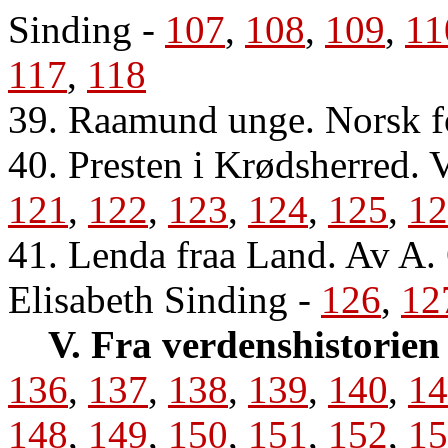
Sinding
-
107
,
108
,
109
,
11
117
,
118
39. Raamund unge. Norsk f
40. Presten i Krødsherred. 
121
,
122
,
123
,
124
,
125
,
12
41. Lenda fraa Land. Av A. 
Elisabeth Sinding
-
126
,
12
V. Fra verdenshistorien
136
,
137
,
138
,
139
,
140
,
14
148
,
149
,
150
,
151
,
152
,
15