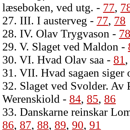
læseboken, ved utg.
-
77
,
7
27. III. I austerveg
-
77
,
78
28. IV. Olav Trygvason
-
7
29. V. Slaget ved Maldon
-
30. VI. Hvad Olav saa
-
81
31. VII. Hvad sagaen siger
32. Slaget ved Svolder. Av 
Werenskiold
-
84
,
85
,
86
33. Danskarne reinskar Lom
86
,
87
,
88
,
89
,
90
,
91