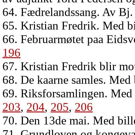
64. Fædrelandssang. Av Bj.
65. Kristian Fredrik. Med b
66. Februarmøtet paa Eidsvo
196
67. Kristian Fredrik blir mot
68. De kaarne samles. Med 
69. Riksforsamlingen. Med o
203
,
204
,
205
,
206
70. Den 13de mai. Med bill
71. Grundloven og kongeval