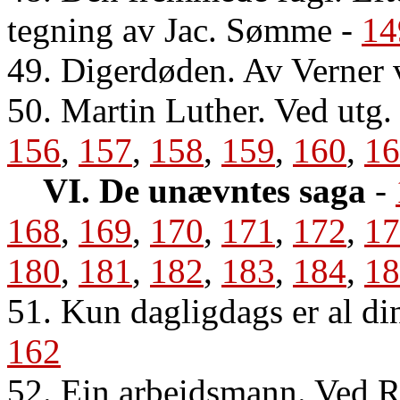
tegning av Jac. Sømme
-
14
49. Digerdøden. Av Verner
50. Martin Luther. Ved utg.
156
,
157
,
158
,
159
,
160
,
16
VI. De unævntes saga
-
168
,
169
,
170
,
171
,
172
,
17
180
,
181
,
182
,
183
,
184
,
18
51. Kun dagligdags er al d
162
52. Ein arbeidsmann. Ved R