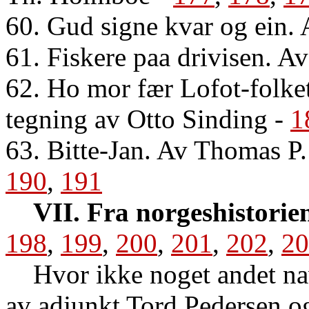
60. Gud signe kvar og ein
61. Fiskere paa drivisen. A
62. Ho mor fær Lofot-folke
tegning av Otto Sinding
-
1
63. Bitte-Jan. Av Thomas P
190
,
191
VII. Fra norgeshistorie
198
,
199
,
200
,
201
,
202
,
20
Hvor ikke noget andet navn 
av adjunkt Tord Pedersen o