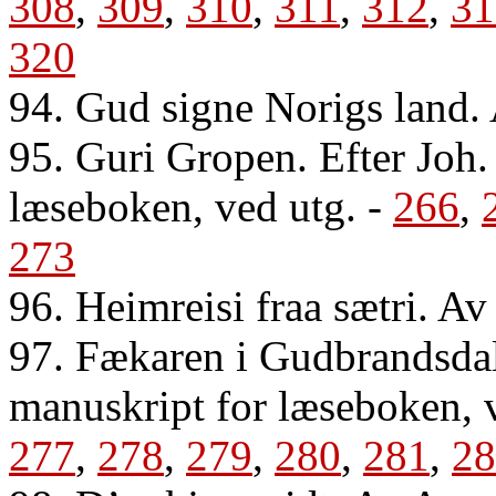
308
,
309
,
310
,
311
,
312
,
31
320
94. Gud signe Norigs land.
95. Guri Gropen. Efter Joh.
læseboken, ved utg.
-
266
,
273
96. Heimreisi fraa sætri. A
97. Fækaren i Gudbrandsdale
manuskript for læseboken, 
277
,
278
,
279
,
280
,
281
,
28