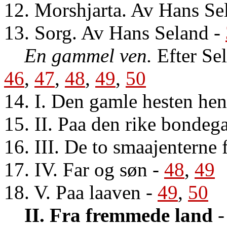
12. Morshjarta. Av Hans Se
13. Sorg. Av Hans Seland
-
En gammel ven.
Efter Se
46
,
47
,
48
,
49
,
50
14. I. Den gamle hesten hen
15. II. Paa den rike bondeg
16. III. De to smaajenterne 
17. IV. Far og søn
-
48
,
49
18. V. Paa laaven
-
49
,
50
II. Fra fremmede land