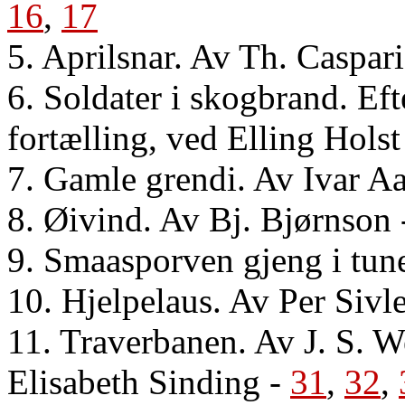
16
,
17
5. Aprilsnar. Av Th. Caspari
6. Soldater i skogbrand. Eft
fortælling, ved Elling Holst
7. Gamle grendi. Av Ivar A
8. Øivind. Av Bj. Bjørnson
9. Smaasporven gjeng i tun
10. Hjelpelaus. Av Per Sivl
11. Traverbanen. Av J. S. 
Elisabeth Sinding
-
31
,
32
,