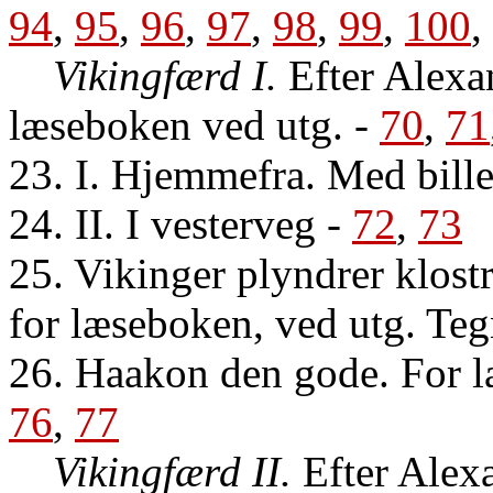
94
,
95
,
96
,
97
,
98
,
99
,
100
,
Vikingfærd I.
Efter Alexa
læseboken ved utg.
-
70
,
71
23. I. Hjemmefra. Med bill
24. II. I vesterveg
-
72
,
73
25. Vikinger plyndrer klost
for læseboken, ved utg. Teg
26. Haakon den gode. For 
76
,
77
Vikingfærd II.
Efter Alex