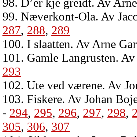
98. D’er kje greidt. Av Arn
99. Næverkont-Ola. Av Jaco
287
,
288
,
289
100. I slaatten. Av Arne Ga
101. Gamle Langrusten. Av 
293
102. Ute ved værene. Av Jo
103. Fiskere. Av Johan Boj
-
294
,
295
,
296
,
297
,
298
,
305
,
306
,
307