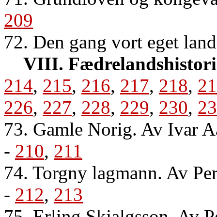
209
72. Den gang vort eget land
VIII. Fædrelandshistori
214
,
215
,
216
,
217
,
218
,
21
226
,
227
,
228
,
229
,
230
,
23
73. Gamle Norig. Av Ivar 
-
210
,
211
74. Torgny lagmann. Av Per
-
212
,
213
75. Erling Skjalgsson. Av P