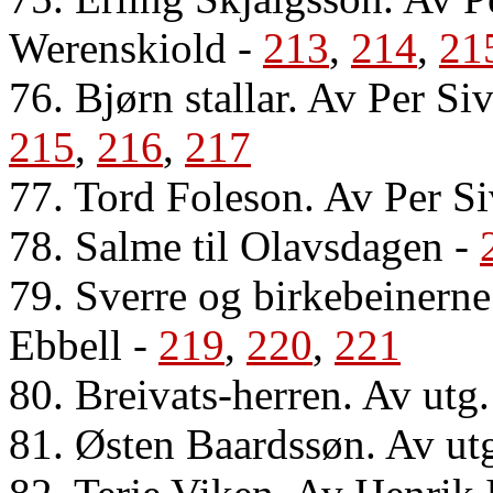
Werenskiold
-
213
,
214
,
21
76. Bjørn stallar. Av Per S
215
,
216
,
217
77. Tord Foleson. Av Per Si
78. Salme til Olavsdagen
-
79. Sverre og birkebeinerne
Ebbell
-
219
,
220
,
221
80. Breivats-herren. Av utg.
81. Østen Baardssøn. Av ut