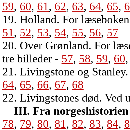
59
,
60
,
61
,
62
,
63
,
64
,
65
,
6
19. Holland. For læseboken
51
,
52
,
53
,
54
,
55
,
56
,
57
20. Over Grønland. For læs
tre billeder
-
57
,
58
,
59
,
60
21. Livingstone og Stanley.
64
,
65
,
66
,
67
,
68
22. Livingstones død. Ved u
III. Fra norgeshistorien
78
,
79
,
80
,
81
,
82
,
83
,
84
,
8