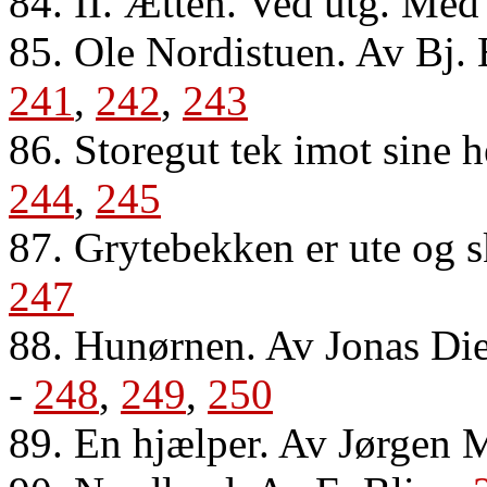
84. II. Ætten. Ved utg. Med 
85. Ole Nordistuen. Av Bj.
241
,
242
,
243
86. Storegut tek imot sine 
244
,
245
87. Grytebekken er ute og s
247
88. Hunørnen. Av Jonas Di
-
248
,
249
,
250
89. En hjælper. Av Jørgen 