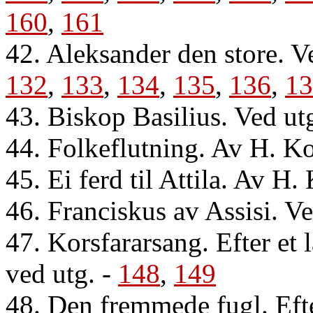
160
,
161
42. Aleksander den store. V
132
,
133
,
134
,
135
,
136
,
13
43. Biskop Basilius. Ved ut
44. Folkeflutning. Av H. K
45. Ei ferd til Attila. Av H.
46. Franciskus av Assisi. Ve
47. Korsfararsang. Efter et l
ved utg.
-
148
,
149
48. Den fremmede fugl. Eft