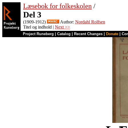
Læsebok for folkeskolen
/
Del 3
(1909-1912)
Author:
Nordahl Rolfsen
Titel og indhold |
Next >>
Project Runeberg
|
Catalog
|
Recent Changes
|
Donate
|
Co