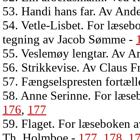
53. Handi hans far. Av And
54. Vetle-Lisbet. For læse
tegning av Jacob Sømme
-
55. Veslemøy lengtar. Av A
56. Strikkevise. Av Claus 
57. Fængselspresten fortæll
58. Anne Serinne. For læse
176
,
177
59. Flaget. For læseboken 
Th. Holmboe
-
177
,
178
,
1