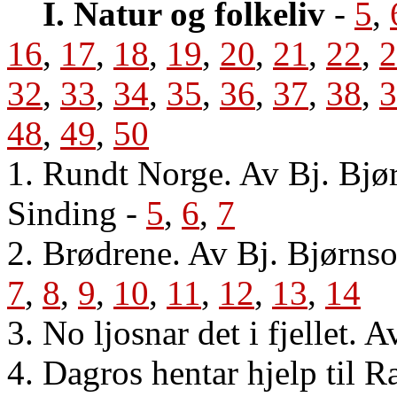
I. Natur og folkeliv
-
5
,
16
,
17
,
18
,
19
,
20
,
21
,
22
,
2
32
,
33
,
34
,
35
,
36
,
37
,
38
,
3
48
,
49
,
50
1. Rundt Norge. Av Bj. Bjør
Sinding
-
5
,
6
,
7
2. Brødrene. Av Bj. Bjørns
7
,
8
,
9
,
10
,
11
,
12
,
13
,
14
3. No ljosnar det i fjellet.
4. Dagros hentar hjelp til 