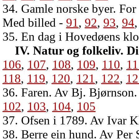
34. Gamle norske byer. For
Med billed
-
91
,
92
,
93
,
94
35. En dag i Hovedøens klo
IV. Natur og folkeliv. D
106
,
107
,
108
,
109
,
110
,
11
118
,
119
,
120
,
121
,
122
,
12
36. Faren. Av Bj. Bjørnson
102
,
103
,
104
,
105
37. Ofsen i 1789. Av Ivar K
38. Berre ein hund. Av Per 