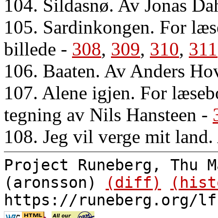
104. Sildasnø. Av Jonas Da
105. Sardinkongen. For læ
billede
-
308
,
309
,
310
,
311
106. Baaten. Av Anders Ho
107. Alene igjen. For læse
tegning av Nils Hansteen
-
108. Jeg vil verge mit land
Project Runeberg, Thu M
(aronsson)
(diff)
(hist
https://runeberg.org/lf