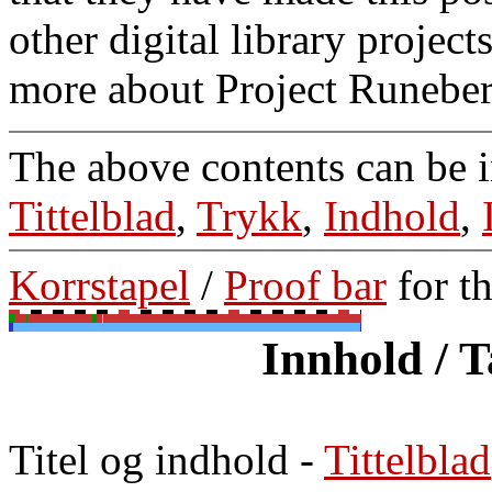
other digital library projec
more about Project Runebe
The above contents can be 
Tittelblad
,
Trykk
,
Indhold
,
Korrstapel
/
Proof bar
for t
Innhold / T
Titel og indhold
-
Tittelblad