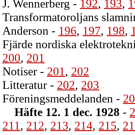
J. Wennerberg
-
192
,
193
,
1
Transformatoroljans slamni
Anderson
-
196
,
197
,
198
,
Fjärde nordiska elektrotekn
200
,
201
Notiser
-
201
,
202
Litteratur
-
202
,
203
Föreningsmeddelanden
-
20
Häfte 12. 1 dec. 1928
-
211
,
212
,
213
,
214
,
215
,
21