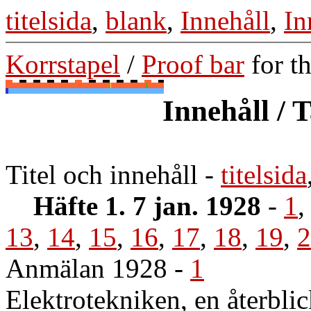
titelsida
,
blank
,
Innehåll
,
In
Korrstapel
/
Proof bar
for t
Innehåll / 
Titel och innehåll
-
titelsida
Häfte 1. 7 jan. 1928
-
1
13
,
14
,
15
,
16
,
17
,
18
,
19
,
2
Anmälan 1928
-
1
Elektrotekniken, en återbli