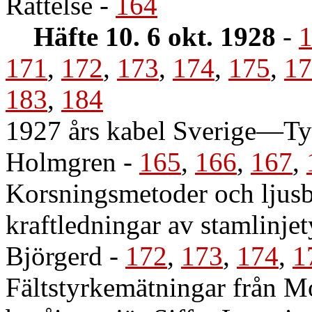
Rättelse
-
164
Häfte 10. 6 okt. 1928
-
171
,
172
,
173
,
174
,
175
,
17
183
,
184
1927 års kabel Sverige—Tys
Holmgren
-
165
,
166
,
167
,
Korsningsmetoder och ljus
kraftledningar av stamlinje
Björgerd
-
172
,
173
,
174
,
1
Fältstyrkemätningar från Mo