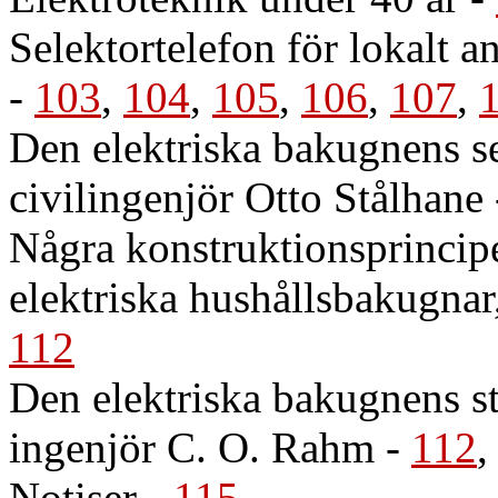
Selektortelefon för lokalt a
-
103
,
104
,
105
,
106
,
107
,
Den elektriska bakugnens se
civilingenjör Otto Stålhane
Några konstruktionsprincipe
elektriska hushållsbakugnar
112
Den elektriska bakugnens st
ingenjör C. O. Rahm
-
112
Notiser
-
115