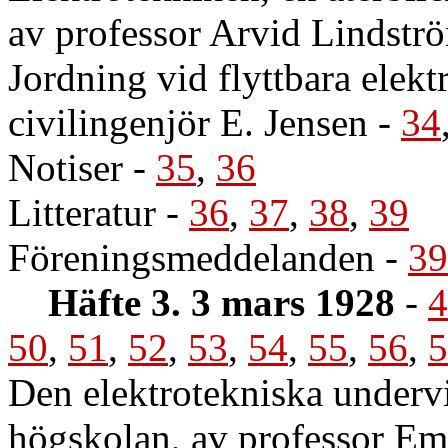
av professor Arvid Lindstr
Jordning vid flyttbara elekt
civilingenjör E. Jensen
-
34
Notiser
-
35
,
36
Litteratur
-
36
,
37
,
38
,
39
Föreningsmeddelanden
-
39
Häfte 3. 3 mars 1928
-
4
50
,
51
,
52
,
53
,
54
,
55
,
56
,
5
Den elektrotekniska underv
högskolan, av professor Em