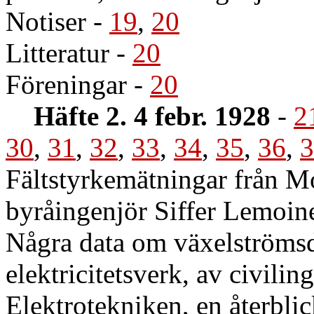
Notiser
-
19
,
20
Litteratur
-
20
Föreningar
-
20
Häfte 2. 4 febr. 1928
-
2
30
,
31
,
32
,
33
,
34
,
35
,
36
,
3
Fältstyrkemätningar från Mo
byråingenjör Siffer Lemoin
Några data om växelströmsd
elektricitetsverk, av civilin
Elektrotekniken, en återbli