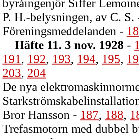
byråingenjör Siffer Lemoin
P. H.-belysningen, av C. S.
Föreningsmeddelanden
-
18
Häfte 11. 3 nov. 1928
-
191
,
192
,
193
,
194
,
195
,
19
203
,
204
De nya elektromaskinnormer
Starkströmskabelinstallation
Bror Hansson
-
187
,
188
,
1
Trefasmotorn med dubbel bu