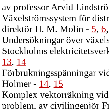
av professor Arvid Lindstr
Växelströmssystem för distr
direktör H. M. Molin
-
5
,
6
Undersökningar över växels
Stockholms elektricitetsver
13
,
14
Förbrukningsspänningar vid 
Holmer
-
14
,
15
Komplex vektorräkning vid 
problem, av civilingenjör F