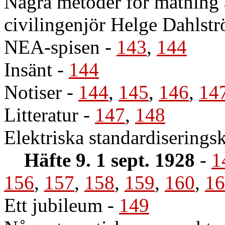
Några metoder för mätning a
civilingenjör Helge Dahlst
NEA-spisen
-
143
,
144
Insänt
-
144
Notiser
-
144
,
145
,
146
,
14
Litteratur
-
147
,
148
Elektriska standardisering
Häfte 9. 1 sept. 1928
-
1
156
,
157
,
158
,
159
,
160
,
16
Ett jubileum
-
149