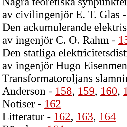
Några teoretiska synpunkte
av civilingenjör E. T. Glas
Den ackumulerande elektris
av ingenjör C. O. Rahm
-
1
Den statliga elektricitetsdi
av ingenjör Hugo Eisenmen
Transformatoroljans slamni
Anderson
-
158
,
159
,
160
,
Notiser
-
162
Litteratur
-
162
,
163
,
164