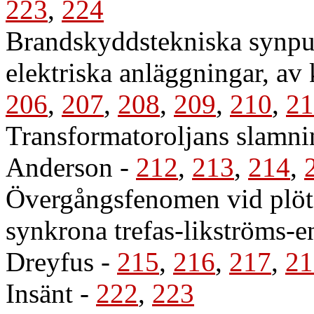
223
,
224
Brandskyddstekniska synpun
elektriska anläggningar, av
206
,
207
,
208
,
209
,
210
,
21
Transformatoroljans slamni
Anderson
-
212
,
213
,
214
,
Övergångsfenomen vid plöts
synkrona trefas-likströms-e
Dreyfus
-
215
,
216
,
217
,
21
Insänt
-
222
,
223