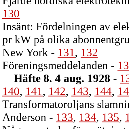
Fjärde nordiska elektrotekn
130
Insänt: Fördelningen av elek
pr kW på olika abonnentgr
New York
-
131
,
132
Föreningsmeddelanden
-
13
Häfte 8. 4 aug. 1928
-
1
140
,
141
,
142
,
143
,
144
,
14
Transformatoroljans slamni
Anderson
-
133
,
134
,
135
,