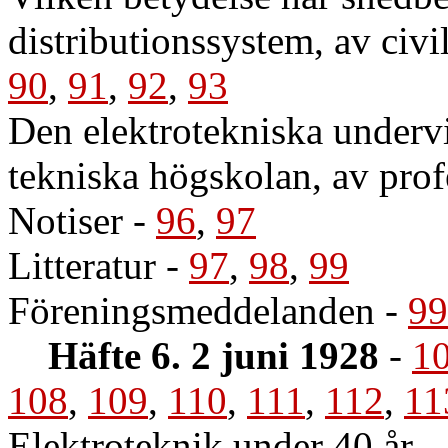
distributionssystem, av civi
90
,
91
,
92
,
93
Den elektrotekniska underv
tekniska högskolan, av pro
Notiser
-
96
,
97
Litteratur
-
97
,
98
,
99
Föreningsmeddelanden
-
99
Häfte 6. 2 juni 1928
-
1
108
,
109
,
110
,
111
,
112
,
11
Elektroteknik under 40 år
-