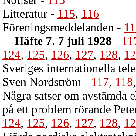
Litteratur
-
115
,
116
Föreningsmeddelanden
-
11
Häfte 7. 7 juli 1928
-
11
124
,
125
,
126
,
127
,
128
,
12
Sveriges internationella tel
Sven Nordström
-
117
,
118
Några satser om avstämda el
på ett problem rörande Pet
124
,
125
,
126
,
127
,
128
,
12