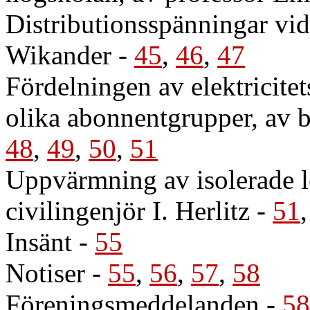
Distributionsspänningar vid
Wikander
-
45
,
46
,
47
Fördelningen av elektricite
olika abonnentgrupper, av 
48
,
49
,
50
,
51
Uppvärmning av isolerade le
civilingenjör I. Herlitz
-
51
Insänt
-
55
Notiser
-
55
,
56
,
57
,
58
Föreningsmeddelanden
-
58