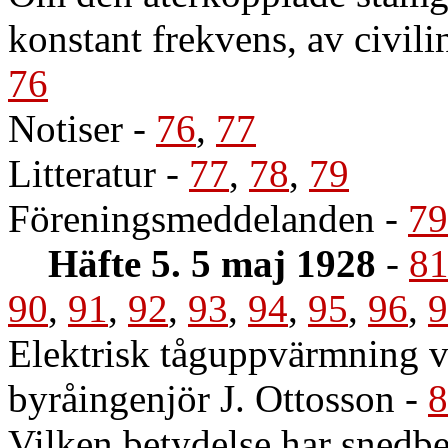
konstant frekvens, av civili
76
Notiser
-
76
,
77
Litteratur
-
77
,
78
,
79
Föreningsmeddelanden
-
79
Häfte 5. 5 maj 1928
-
8
90
,
91
,
92
,
93
,
94
,
95
,
96
,
9
Elektrisk tåguppvärmning vi
byråingenjör J. Ottosson
-
8
Vilken betydelse har snedbe