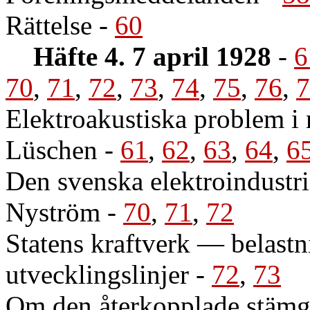
Rättelse
-
60
Häfte 4. 7 april 1928
-
6
70
,
71
,
72
,
73
,
74
,
75
,
76
,
7
Elektroakustiska problem i 
Lüschen
-
61
,
62
,
63
,
64
,
6
Den svenska elektroindustri
Nyström
-
70
,
71
,
72
Statens kraftverk — belastn
utvecklingslinjer
-
72
,
73
Om den återkopplade stämga