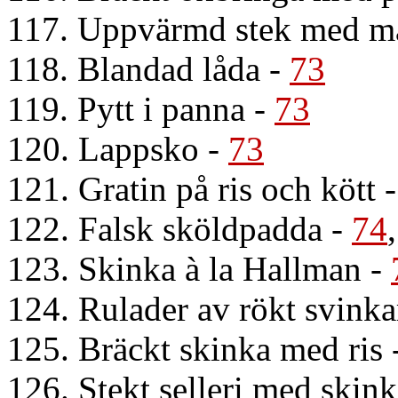
117. Uppvärmd stek med ma
118. Blandad låda
-
73
119. Pytt i panna
-
73
120. Lappsko
-
73
121. Gratin på ris och kött
122. Falsk sköldpadda
-
74
123. Skinka à la Hallman
-
124. Rulader av rökt svinka
125. Bräckt skinka med ris
126. Stekt selleri med skin