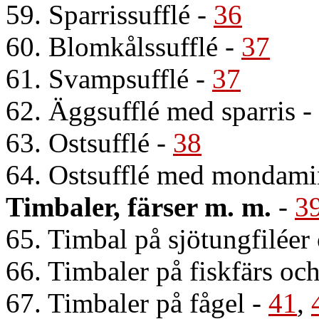
59. Sparrissufflé
-
36
60. Blomkålssufflé
-
37
61. Svampsufflé
-
37
62. Äggsufflé med sparris
-
63. Ostsufflé
-
38
64. Ostsufflé med mondami
Timbaler, färser m. m.
-
3
65. Timbal på sjötungfiléer 
66. Timbaler på fiskfärs o
67. Timbaler på fågel
-
41
,