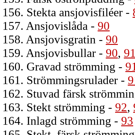
156. Stekta ansjovisfiléer
-
157. Ansjovislåda
-
90
158. Ansjovisgratin
-
90
159. Ansjovisbullar
-
90
,
9
160. Gravad strömming
-
9
161. Strömmingsrulader
-
9
162. Stuvad färsk strömmi
163. Stekt strömming
-
92
,
164. Inlagd strömming
-
93
165. Stekt, färsk strömmin