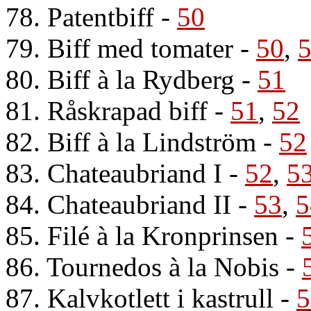
78. Patentbiff
-
50
79. Biff med tomater
-
50
,
80. Biff à la Rydberg
-
51
81. Råskrapad biff
-
51
,
52
82. Biff à la Lindström
-
52
83. Chateaubriand I
-
52
,
5
84. Chateaubriand II
-
53
,
5
85. Filé à la Kronprinsen
-
86. Tournedos à la Nobis
-
87. Kalvkotlett i kastrull
-
5