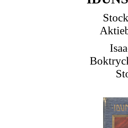
Stoc
Aktie
Isa
Boktryc
St