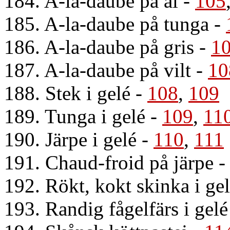
184. A-la-daube på ål
-
105
185. A-la-daube på tunga
-
186. A-la-daube på gris
-
1
187. A-la-daube på vilt
-
10
188. Stek i gelé
-
108
,
109
189. Tunga i gelé
-
109
,
11
190. Järpe i gelé
-
110
,
111
191. Chaud-froid på järpe
192. Rökt, kokt skinka i ge
193. Randig fågelfärs i gelé