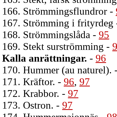
166. Strömmingsflundror
-
167. Strömming i frityrdeg
168. Strömmingslåda
-
95
169. Stekt surströmming
-
Kalla anrättningar.
-
96
170. Hummer (au naturel).
171. Kräftor.
-
96
,
97
172. Krabbor.
-
97
173. Ostron.
-
97
174. Hummermajonnäs
-
9