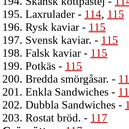
194. Skånsk köttpastej
-
11
195. Laxrulader
-
114
,
115
196. Rysk kaviar
-
115
197. Svensk kaviar.
-
115
198. Falsk kaviar
-
115
199. Potkäs
-
115
200. Bredda smörgåsar.
-
1
201. Enkla Sandwiches
-
1
202. Dubbla Sandwiches
-
203. Rostat bröd.
-
117