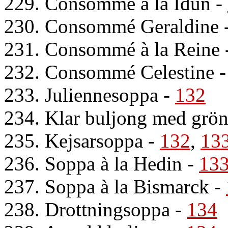
229. Consommé à la Idun
-
230. Consommé Geraldine
231. Consommé à la Reine
232. Consommé Celestine
233. Juliennesoppa
-
132
234. Klar buljong med grön
235. Kejsarsoppa
-
132
,
13
236. Soppa à la Hedin
-
13
237. Soppa à la Bismarck
-
238. Drottningsoppa
-
134