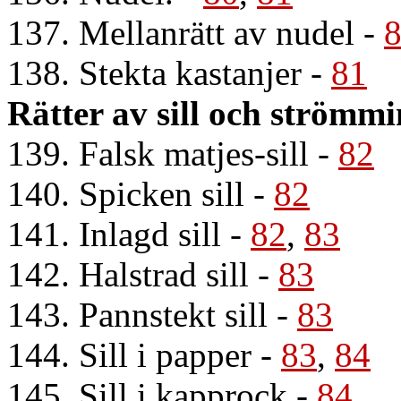
137. Mellanrätt av nudel
-
138. Stekta kastanjer
-
81
Rätter av sill och strömm
139. Falsk matjes-sill
-
82
140. Spicken sill
-
82
141. Inlagd sill
-
82
,
83
142. Halstrad sill
-
83
143. Pannstekt sill
-
83
144. Sill i papper
-
83
,
84
145. Sill i kapprock
-
84