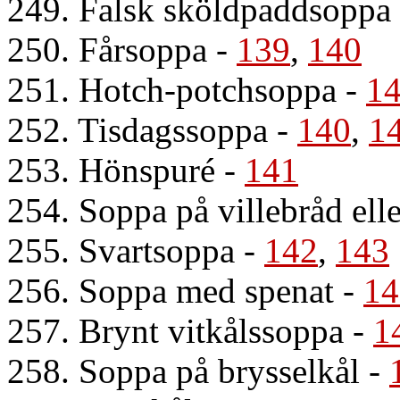
249. Falsk sköldpaddsoppa
250. Fårsoppa
-
139
,
140
251. Hotch-potchsoppa
-
1
252. Tisdagssoppa
-
140
,
1
253. Hönspuré
-
141
254. Soppa på villebråd elle
255. Svartsoppa
-
142
,
143
256. Soppa med spenat
-
14
257. Brynt vitkålssoppa
-
1
258. Soppa på brysselkål
-