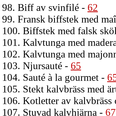
98. Biff av svinfilé
-
62
99. Fransk biffstek med maî
100. Biffstek med falsk sk
101. Kalvtunga med madera
102. Kalvtunga med majon
103. Njursauté
-
65
104. Sauté à la gourmet
-
6
105. Stekt kalvbräss med är
106. Kotletter av kalvbräss
107. Stuvad kalvhjärna
-
67