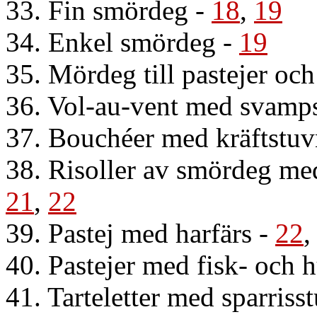
33. Fin smördeg
-
18
,
19
34. Enkel smördeg
-
19
35. Mördeg till pastejer och 
36. Vol-au-vent med svamp
37. Bouchéer med kräftstu
38. Risoller av smördeg me
21
,
22
39. Pastej med harfärs
-
22
40. Pastejer med fisk- och
41. Tarteletter med sparriss