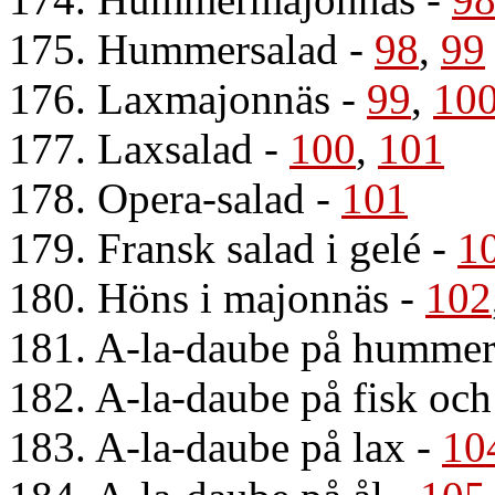
175. Hummersalad
-
98
,
99
176. Laxmajonnäs
-
99
,
10
177. Laxsalad
-
100
,
101
178. Opera-salad
-
101
179. Fransk salad i gelé
-
1
180. Höns i majonnäs
-
102
181. A-la-daube på humme
182. A-la-daube på fisk o
183. A-la-daube på lax
-
10