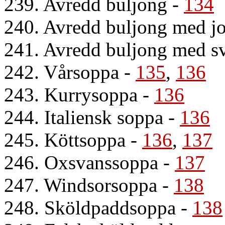
239. Avredd buljong
-
134
240. Avredd buljong med jo
241. Avredd buljong med 
242. Vårsoppa
-
135
,
136
243. Kurrysoppa
-
136
244. Italiensk soppa
-
136
245. Köttsoppa
-
136
,
137
246. Oxsvanssoppa
-
137
247. Windsorsoppa
-
138
248. Sköldpaddsoppa
-
138