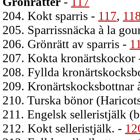
Grönrätter
-
117
204. Kokt sparris
-
117
,
11
205. Sparrissnäcka à la gou
206. Grönrätt av sparris
-
1
207. Kokta kronärtskockor
208. Fyllda kronärtskocksb
209. Kronärtskocksbottnar à
210. Turska bönor (Haricots
211. Engelsk selleristjälk (b
212. Kokt selleristjälk.
-
12