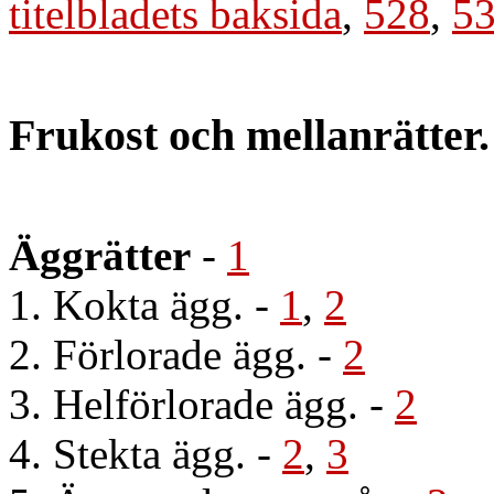
titelbladets baksida
,
528
,
5
Frukost och mellanrätter.
Äggrätter
-
1
1. Kokta ägg.
-
1
,
2
2. Förlorade ägg.
-
2
3. Helförlorade ägg.
-
2
4. Stekta ägg.
-
2
,
3