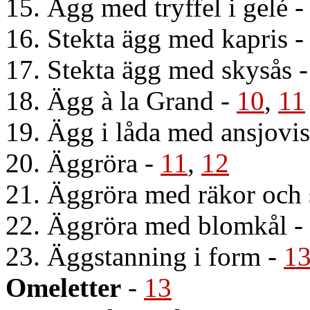
15. Ägg med tryffel i gelé
16. Stekta ägg med kapris
17. Stekta ägg med skysås
18. Ägg à la Grand
-
10
,
11
19. Ägg i låda med ansjovis
20. Äggröra
-
11
,
12
21. Äggröra med räkor och 
22. Äggröra med blomkål
-
23. Äggstanning i form
-
1
Omeletter
-
13