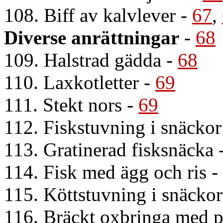
108. Biff av kalvlever
-
67
,
Diverse anrättningar
-
68
109. Halstrad gädda
-
68
110. Laxkotletter
-
69
111. Stekt nors
-
69
112. Fiskstuvning i snäckor
113. Gratinerad fisksnäcka
114. Fisk med ägg och ris
-
115. Köttstuvning i snäckor
116. Bräckt oxbringa med p