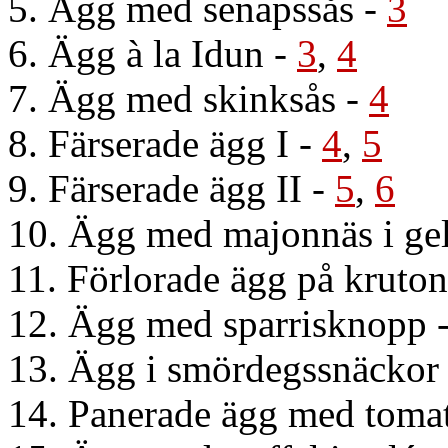
5. Ägg med senapssås
-
3
6. Ägg à la Idun
-
3
,
4
7. Ägg med skinksås
-
4
8. Färserade ägg I
-
4
,
5
9. Färserade ägg II
-
5
,
6
10. Ägg med majonnäs i ge
11. Förlorade ägg på kruto
12. Ägg med sparrisknopp
13. Ägg i smördegssnäckor
14. Panerade ägg med toma