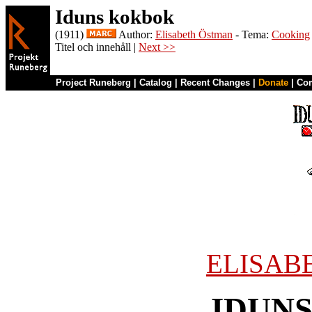
Iduns kokbok
(1911)
Author:
Elisabeth Östman
- Tema:
Cooking
Titel och innehåll |
Next >>
Project Runeberg
|
Catalog
|
Recent Changes
|
Donate
|
Co
ELISAB
IDUN