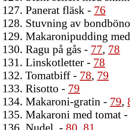
127. Panerat fläsk
-
76
128. Stuvning av bondböno
129. Makaronipudding med
130. Ragu på gås
-
77
,
78
131. Linskotletter
-
78
132. Tomatbiff
-
78
,
79
133. Risotto
-
79
134. Makaroni-gratin
-
79
,
135. Makaroni med tomat
136. Nudel.
-
80
,
81