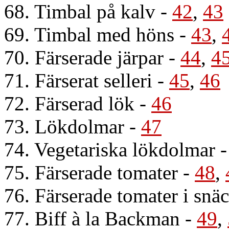
68. Timbal på kalv
-
42
,
43
69. Timbal med höns
-
43
,
70. Färserade järpar
-
44
,
4
71. Färserat selleri
-
45
,
46
72. Färserad lök
-
46
73. Lökdolmar
-
47
74. Vegetariska lökdolmar
75. Färserade tomater
-
48
,
76. Färserade tomater i snä
77. Biff à la Backman
-
49
,