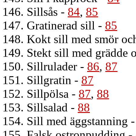
146. Sillsås
-
84
,
85
147. Gratinerad sill
-
85
148. Kokt sill med smör oc
149. Stekt sill med grädde 
150. Sillrulader
-
86
,
87
151. Sillgratin
-
87
152. Sillpölsa
-
87
,
88
153. Sillsalad
-
88
154. Sill med äggstanning
155. Falsk ostronpudding
-