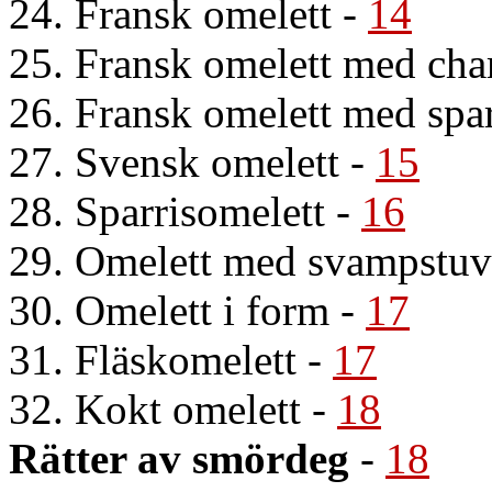
24. Fransk omelett
-
14
25. Fransk omelett med ch
26. Fransk omelett med spar
27. Svensk omelett
-
15
28. Sparrisomelett
-
16
29. Omelett med svampstu
30. Omelett i form
-
17
31. Fläskomelett
-
17
32. Kokt omelett
-
18
Rätter av smördeg
-
18