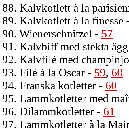
88. Kalvkotlett à la parisie
89. Kalvkotlett à la finesse
90. Wienerschnitzel
-
57
91. Kalvbiff med stekta ägg
92. Kalvfilé med champinj
93. Filé à la Oscar
-
59
,
60
94. Franska kotletter
-
60
95. Lammkotletter med maît
96. Dilammkotletter
-
61
97. Lammkotletter à la Mai