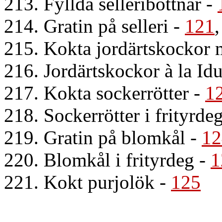
213. Fyllda selleribottnar
-
214. Gratin på selleri
-
121
215. Kokta jordärtskockor m
216. Jordärtskockor à la Id
217. Kokta sockerrötter
-
1
218. Sockerrötter i frityrde
219. Gratin på blomkål
-
12
220. Blomkål i frityrdeg
-
1
221. Kokt purjolök
-
125