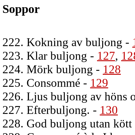
Soppor
222. Kokning av buljong
-
223. Klar buljong
-
127
,
12
224. Mörk buljong
-
128
225. Consommé
-
129
226. Ljus buljong av höns 
227. Efterbuljong.
-
130
228. God buljong utan kött