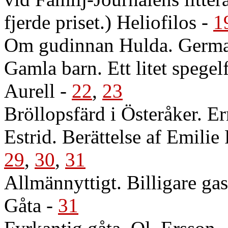
fjerde priset.) Heliofilos
-
1
Om gudinnan Hulda. Germa
Gamla barn. Ett litet spegel
Aurell
-
22
,
23
Bröllopsfärd i Österåker. E
Estrid. Berättelse af Emilie
29
,
30
,
31
Allmännyttigt. Billigare ga
Gåta
-
31