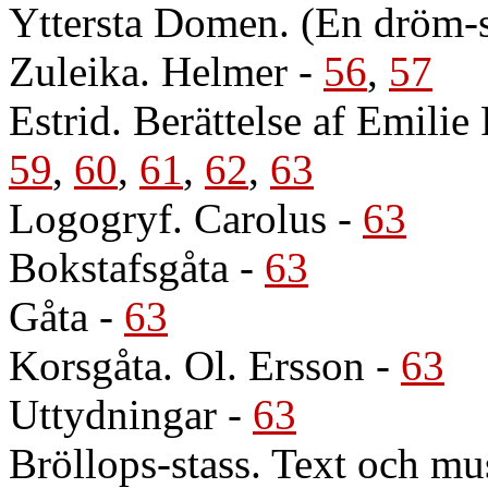
Yttersta Domen. (En dröm-sy
Zuleika. Helmer
-
56
,
57
Estrid. Berättelse af Emilie
59
,
60
,
61
,
62
,
63
Logogryf. Carolus
-
63
Bokstafsgåta
-
63
Gåta
-
63
Korsgåta. Ol. Ersson
-
63
Uttydningar
-
63
Bröllops-stass. Text och mu