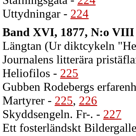
Uttydningar
-
224
Band XVI, 1877, N:o VIII
Längtan (Ur diktcykeln "He
Journalens litterära pristäfl
Heliofilos
-
225
Gubben Rodebergs erfarenhet
Martyrer
-
225
,
226
Skyddsengeln. Fr-.
-
227
Ett fosterländskt Bildergal