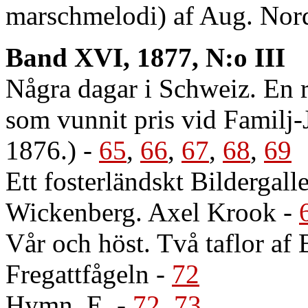
marschmelodi) af Aug. Nor
Band XVI, 1877, N:o III
Några dagar i Schweiz. En re
som vunnit pris vid Familj-J
1876.)
-
65
,
66
,
67
,
68
,
69
Ett fosterländskt Bildergall
Wickenberg. Axel Krook
-
Vår och höst. Två taflor af 
Fregattfågeln
-
72
Hymn. E.
-
72
,
73