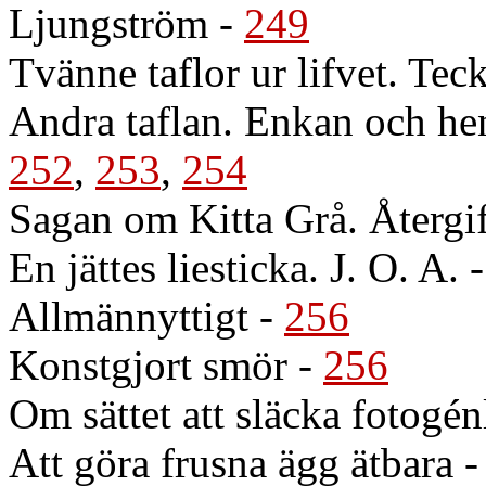
Ljungström
-
249
Tvänne taflor ur lifvet. Te
Andra taflan. Enkan och he
252
,
253
,
254
Sagan om Kitta Grå. Återgi
En jättes liesticka. J. O. A.
Allmännyttigt
-
256
Konstgjort smör
-
256
Om sättet att släcka fotogén
Att göra frusna ägg ätbara