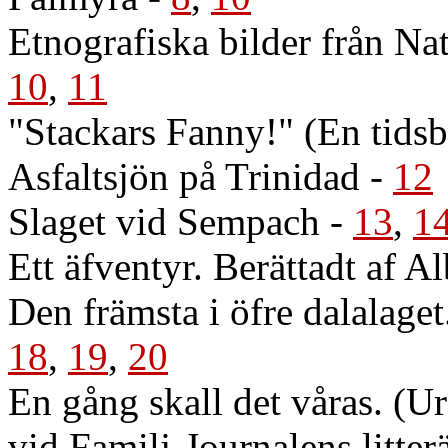
Etnografiska bilder från N
10
,
11
"Stackars Fanny!" (En tidsb
Asfaltsjön på Trinidad
-
12
Slaget vid Sempach
-
13
,
1
Ett äfventyr. Berättadt af A
Den främsta i öfre dalalag
18
,
19
,
20
En gång skall det våras. (U
vid Familj-Journalens litter