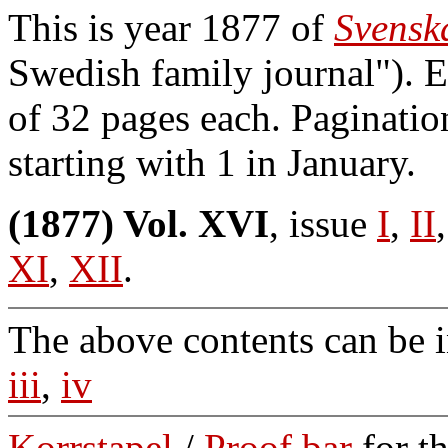
This is year 1877 of
Svensk
Swedish family journal"). E
of 32 pages each. Paginati
starting with 1 in January.
(1877) Vol. XVI
, issue
I
,
II
XI
,
XII
.
The above contents can be 
iii
,
iv
Korrstapel
/
Proof bar
for t