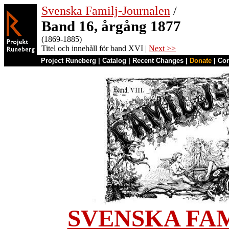
Svenska Familj-Journalen
/
Band 16, årgång 1877
(1869-1885)
Titel och innehåll för band XVI |
Next >>
Project Runeberg
|
Catalog
|
Recent Changes
|
Donate
|
Co
SVENSKA FA