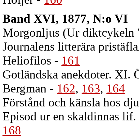
Band XVI, 1877, N:o VI
Morgonljus (Ur diktcykeln 
Journalens litterära pristäfl
Heliofilos
-
161
Gotländska anekdoter. XI. Ö
Bergman
-
162
,
163
,
164
Förstånd och känsla hos dj
Episod ur en skaldinnas lif
168