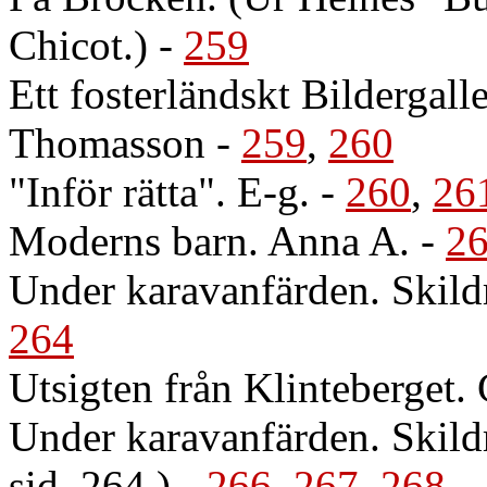
Chicot.)
-
259
Ett fosterländskt Bildergal
Thomasson
-
259
,
260
"Inför rätta". E-g.
-
260
,
26
Moderns barn. Anna A.
-
2
Under karavanfärden. Skild
264
Utsigten från Klinteberget.
Under karavanfärden. Skildr
sid. 264.)
-
266
,
267
,
268