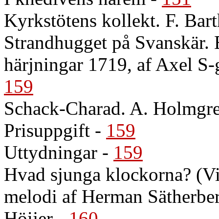
Kyrkstötens kollekt. F. Bar
Strandhugget på Svanskär. 
härjningar 1719, af Axel S-
159
Schack-Charad. A. Holmgr
Prisuppgift
-
159
Uttydningar
-
159
Hvad sjunga klockorna? (Vi
melodi af Herman Sätherber
Höijer
-
160