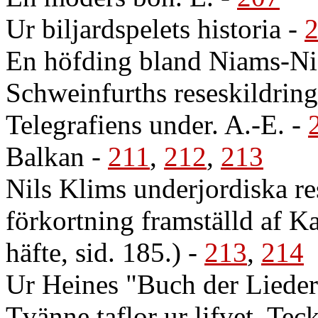
Ur biljardspelets historia
-
En höfding bland Niams-Ni
Schweinfurths reseskildring
Telegrafiens under. A.-E.
-
Balkan
-
211
,
212
,
213
Nils Klims underjordiska re
förkortning framställd af Kar
häfte, sid. 185.)
-
213
,
214
Ur Heines "Buch der Lieder"
Tvänne taflor ur lifvet. Te