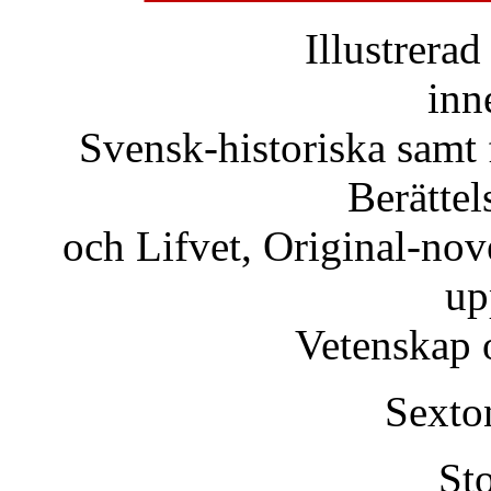
Illustrerad
inn
Svensk-historiska samt 
Berättel
och Lifvet, Original-nov
up
Vetenskap 
Sexto
St