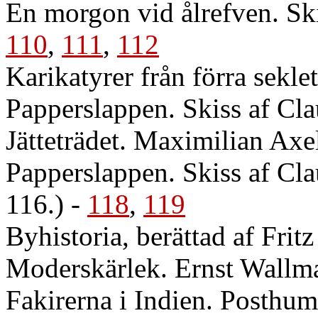
En morgon vid ålrefven. Ski
110
,
111
,
112
Karikatyrer från förra seklet
Papperslappen. Skiss af Cl
Jätteträdet. Maximilian Axe
Papperslappen. Skiss af Clau
116.)
-
118
,
119
Byhistoria, berättad af Frit
Moderskärlek. Ernst Wallm
Fakirerna i Indien. Posthu