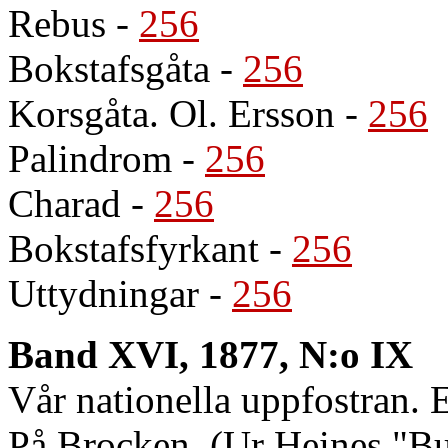
Rebus
-
256
Bokstafsgåta
-
256
Korsgåta. Ol. Ersson
-
256
Palindrom
-
256
Charad
-
256
Bokstafsfyrkant
-
256
Uttydningar
-
256
Band XVI, 1877, N:o IX
Vår nationella uppfostran. E
På Brocken. (Ur Heines "Bu