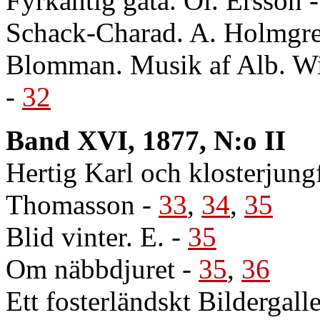
Fyrkantig gåta. Ol. Ersson
Schack-Charad. A. Holmgr
Blomman. Musik af Alb. W
-
32
Band XVI, 1877, N:o II
Hertig Karl och klosterjung
Thomasson
-
33
,
34
,
35
Blid vinter. E.
-
35
Om näbbdjuret
-
35
,
36
Ett fosterländskt Bildergall