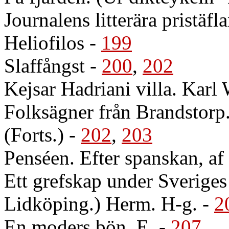
Journalens litterära pristäfl
Heliofilos
-
199
Slaffångst
-
200
,
202
Kejsar Hadriani villa. Karl 
Folksägner från Brandstorp
(Forts.)
-
202
,
203
Penséen. Efter spanskan, af
Ett grefskap under Sveriges
Lidköping.) Herm. H-g.
-
2
En moders bön. E.
-
207