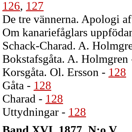
126
,
127
De tre vännerna. Apologi a
Om kanariefåglars uppföda
Schack-Charad. A. Holmgr
Bokstafsgåta. A. Holmgren
Korsgåta. Ol. Ersson
-
128
Gåta
-
128
Charad
-
128
Uttydningar
-
128
Band XVI, 1877, N:o V