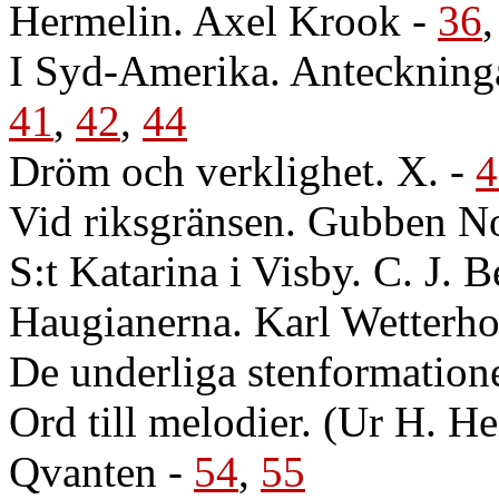
Hermelin. Axel Krook
-
36
I Syd-Amerika. Anteckninga
41
,
42
,
44
Dröm och verklighet. X.
-
4
Vid riksgränsen. Gubben N
S:t Katarina i Visby. C. J. 
Haugianerna. Karl Wetterho
De underliga stenformatio
Ord till melodier. (Ur H. H
Qvanten
-
54
,
55