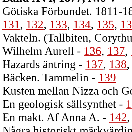
Götiska Förbundet. 1811-1
131
,
132
,
133
,
134
,
135
,
13
Vakteln. (Tallbiten, Coryth
Wilhelm Aurell
-
136
,
137
,
Hazards äntring
-
137
,
138
Bäcken. Tammelin
-
139
Kusten mellan Nizza och G
En geologisk sällsynthet
-
1
En makt. Af Anna A.
-
142
Några historiskt märkvärdi