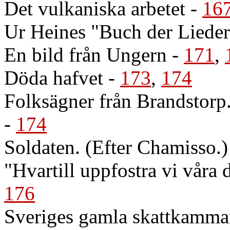
Det vulkaniska arbetet
-
16
Ur Heines "Buch der Lieder"
En bild från Ungern
-
171
,
Döda hafvet
-
173
,
174
Folksägner från Brandstorp
-
174
Soldaten. (Efter Chamisso.)
"Hvartill uppfostra vi våra
176
Sveriges gamla skattkamma