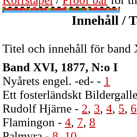
Innehåll / 
Titel och innehåll för band
Band XVI, 1877, N:o I
Nyårets engel. -ed-
-
1
Ett fosterländskt Bildergall
Rudolf Hjärne
-
2
,
3
,
4
,
5
,
6
Flamingon
-
4
,
7
,
8
Palmyra
-
8
,
10