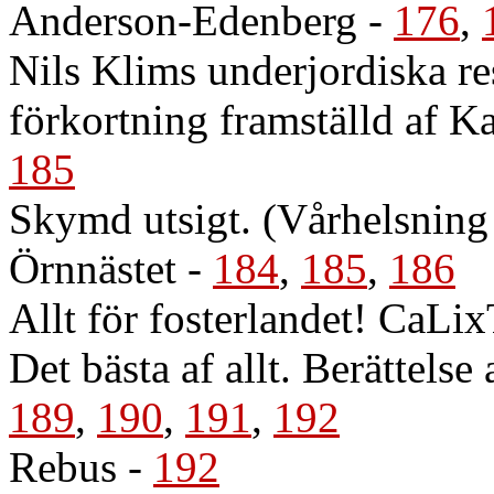
Anderson-Edenberg
-
176
,
Nils Klims underjordiska re
förkortning framställd af Ka
185
Skymd utsigt. (Vårhelsning t
Örnnästet
-
184
,
185
,
186
Allt för fosterlandet! CaLi
Det bästa af allt. Berättels
189
,
190
,
191
,
192
Rebus
-
192