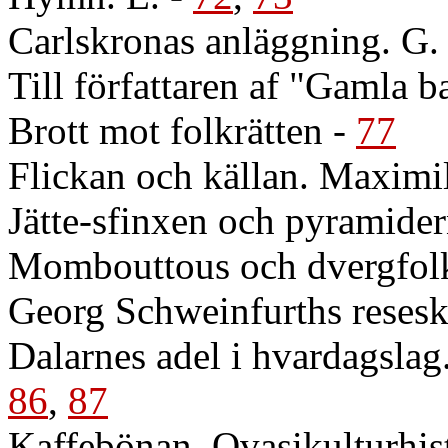
Carlskronas anläggning. G. 
Till författaren af "Gamla 
Brott mot folkrätten
-
77
Flickan och källan. Maximi
Jätte-sfinxen och pyramide
Mombouttous och dvergfolke
Georg Schweinfurths reseski
Dalarnes adel i hvardagsla
86
,
87
Kaffebönan. Qvasikulturhist