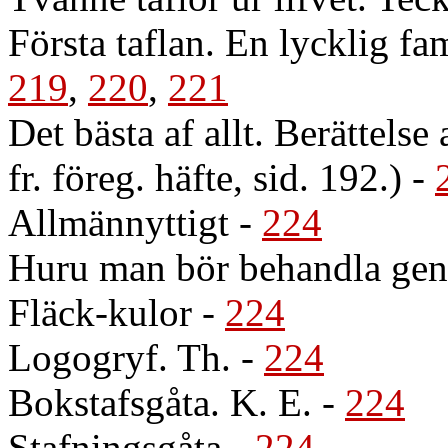
Första taflan. En lycklig fam
219
,
220
,
221
Det bästa af allt. Berättelse
fr. föreg. häfte, sid. 192.)
-
Allmännyttigt
-
224
Huru man bör behandla gen
Fläck-kulor
-
224
Logogryf. Th.
-
224
Bokstafsgåta. K. E.
-
224
Stafningsgåta
-
224