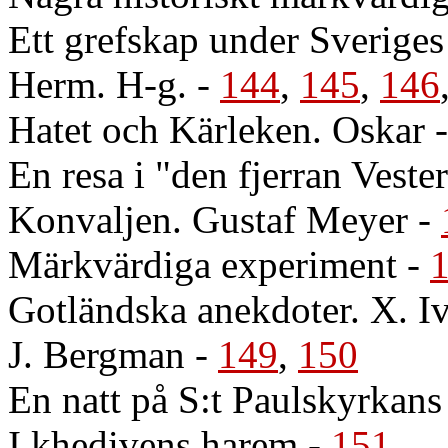
Ett grefskap under Sveriges
Herm. H-g.
-
144
,
145
,
146
Hatet och Kärleken. Oskar
En resa i "den fjerran Veste
Konvaljen. Gustaf Meyer
-
Märkvärdiga experiment
-
Gotländska anekdoter. X. I
J. Bergman
-
149
,
150
En natt på S:t Paulskyrkans
I khedivens harem
-
151