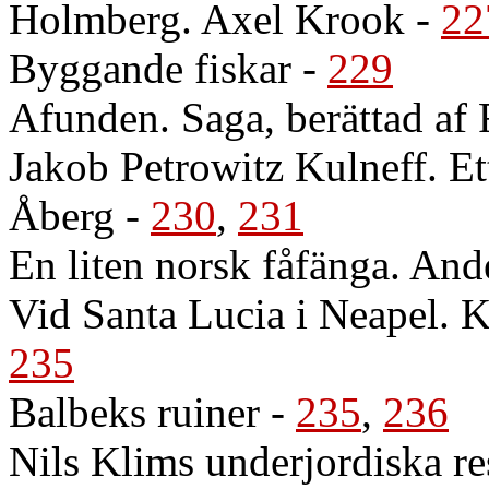
Holmberg. Axel Krook
-
22
Byggande fiskar
-
229
Afunden. Saga, berättad af F
Jakob Petrowitz Kulneff. Et
Åberg
-
230
,
231
En liten norsk fåfänga. An
Vid Santa Lucia i Neapel. K
235
Balbeks ruiner
-
235
,
236
Nils Klims underjordiska re