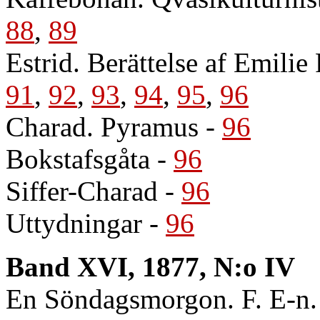
88
,
89
Estrid. Berättelse af Emilie
91
,
92
,
93
,
94
,
95
,
96
Charad. Pyramus
-
96
Bokstafsgåta
-
96
Siffer-Charad
-
96
Uttydningar
-
96
Band XVI, 1877, N:o IV
En Söndagsmorgon. F. E-n.