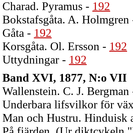
Charad. Pyramus
-
192
Bokstafsgåta. A. Holmgren
Gåta
-
192
Korsgåta. Ol. Ersson
-
192
Uttydningar
-
192
Band XVI, 1877, N:o VII
Wallenstein. C. J. Bergman
Underbara lifsvilkor för väx
Man och Hustru. Hinduisk 
På fjärden. (Ur diktcykeln 