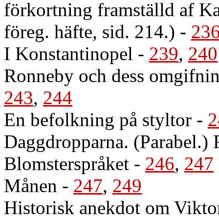
förkortning framställd af Kar
föreg. häfte, sid. 214.)
-
23
I Konstantinopel
-
239
,
240
Ronneby och dess omgifning
243
,
244
En befolkning på styltor
-
2
Daggdropparna. (Parabel.) 
Blomsterspråket
-
246
,
247
Månen
-
247
,
249
Historisk anekdot om Viktor