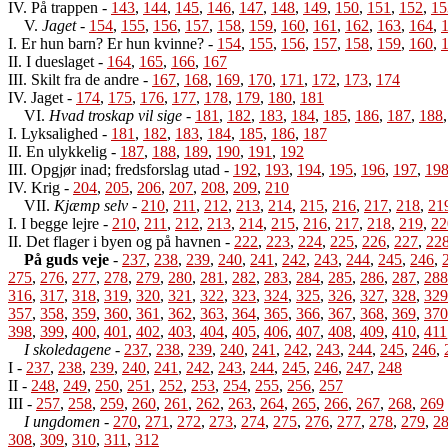
IV. På trappen
-
143
,
144
,
145
,
146
,
147
,
148
,
149
,
150
,
151
,
152
,
15
V.
Jaget
-
154
,
155
,
156
,
157
,
158
,
159
,
160
,
161
,
162
,
163
,
164
,
I. Er hun barn? Er hun kvinne?
-
154
,
155
,
156
,
157
,
158
,
159
,
160
,
II. I dueslaget
-
164
,
165
,
166
,
167
III. Skilt fra de andre
-
167
,
168
,
169
,
170
,
171
,
172
,
173
,
174
IV. Jaget
-
174
,
175
,
176
,
177
,
178
,
179
,
180
,
181
VI.
Hvad troskap vil sige
-
181
,
182
,
183
,
184
,
185
,
186
,
187
,
188
I. Lyksalighed
-
181
,
182
,
183
,
184
,
185
,
186
,
187
II. En ulykkelig
-
187
,
188
,
189
,
190
,
191
,
192
III. Opgjør inad; fredsforslag utad
-
192
,
193
,
194
,
195
,
196
,
197
,
19
IV. Krig
-
204
,
205
,
206
,
207
,
208
,
209
,
210
VII.
Kjæmp selv
-
210
,
211
,
212
,
213
,
214
,
215
,
216
,
217
,
218
,
21
I. I begge lejre
-
210
,
211
,
212
,
213
,
214
,
215
,
216
,
217
,
218
,
219
,
22
II. Det flager i byen og på havnen
-
222
,
223
,
224
,
225
,
226
,
227
,
22
På guds veje
-
237
,
238
,
239
,
240
,
241
,
242
,
243
,
244
,
245
,
246
,
275
,
276
,
277
,
278
,
279
,
280
,
281
,
282
,
283
,
284
,
285
,
286
,
287
,
288
316
,
317
,
318
,
319
,
320
,
321
,
322
,
323
,
324
,
325
,
326
,
327
,
328
,
329
357
,
358
,
359
,
360
,
361
,
362
,
363
,
364
,
365
,
366
,
367
,
368
,
369
,
370
398
,
399
,
400
,
401
,
402
,
403
,
404
,
405
,
406
,
407
,
408
,
409
,
410
,
411
I skoledagene
-
237
,
238
,
239
,
240
,
241
,
242
,
243
,
244
,
245
,
246
,
I
-
237
,
238
,
239
,
240
,
241
,
242
,
243
,
244
,
245
,
246
,
247
,
248
II
-
248
,
249
,
250
,
251
,
252
,
253
,
254
,
255
,
256
,
257
III
-
257
,
258
,
259
,
260
,
261
,
262
,
263
,
264
,
265
,
266
,
267
,
268
,
269
I ungdomen
-
270
,
271
,
272
,
273
,
274
,
275
,
276
,
277
,
278
,
279
,
2
308
,
309
,
310
,
311
,
312