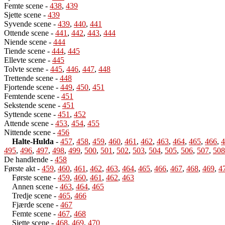
Femte scene
-
438
,
439
Sjette scene
-
439
Syvende scene
-
439
,
440
,
441
Ottende scene
-
441
,
442
,
443
,
444
Niende scene
-
444
Tiende scene
-
444
,
445
Ellevte scene
-
445
Tolvte scene
-
445
,
446
,
447
,
448
Trettende scene
-
448
Fjortende scene
-
449
,
450
,
451
Femtende scene
-
451
Sekstende scene
-
451
Syttende scene
-
451
,
452
Attende scene
-
453
,
454
,
455
Nittende scene
-
456
Halte-Hulda
-
457
,
458
,
459
,
460
,
461
,
462
,
463
,
464
,
465
,
466
,
4
495
,
496
,
497
,
498
,
499
,
500
,
501
,
502
,
503
,
504
,
505
,
506
,
507
,
508
De handlende
-
458
Første akt
-
459
,
460
,
461
,
462
,
463
,
464
,
465
,
466
,
467
,
468
,
469
,
4
Første scene
-
459
,
460
,
461
,
462
,
463
Annen scene
-
463
,
464
,
465
Tredje scene
-
465
,
466
Fjærde scene
-
467
Femte scene
-
467
,
468
Sjette scene
-
468
,
469
,
470