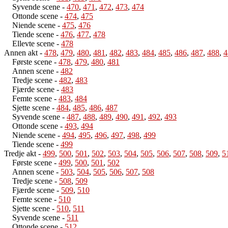
Syvende scene
-
470
,
471
,
472
,
473
,
474
Ottonde scene
-
474
,
475
Niende scene
-
475
,
476
Tiende scene
-
476
,
477
,
478
Ellevte scene
-
478
Annen akt
-
478
,
479
,
480
,
481
,
482
,
483
,
484
,
485
,
486
,
487
,
488
,
4
Første scene
-
478
,
479
,
480
,
481
Annen scene
-
482
Tredje scene
-
482
,
483
Fjærde scene
-
483
Femte scene
-
483
,
484
Sjette scene
-
484
,
485
,
486
,
487
Syvende scene
-
487
,
488
,
489
,
490
,
491
,
492
,
493
Ottonde scene
-
493
,
494
Niende scene
-
494
,
495
,
496
,
497
,
498
,
499
Tiende scene
-
499
Tredje akt
-
499
,
500
,
501
,
502
,
503
,
504
,
505
,
506
,
507
,
508
,
509
,
5
Første scene
-
499
,
500
,
501
,
502
Annen scene
-
503
,
504
,
505
,
506
,
507
,
508
Tredje scene
-
508
,
509
Fjærde scene
-
509
,
510
Femte scene
-
510
Sjette scene
-
510
,
511
Syvende scene
-
511
Ottonde scene
-
512