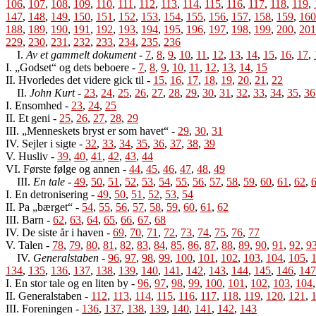
106
,
107
,
108
,
109
,
110
,
111
,
112
,
113
,
114
,
115
,
116
,
117
,
118
,
119
,
147
,
148
,
149
,
150
,
151
,
152
,
153
,
154
,
155
,
156
,
157
,
158
,
159
,
160
188
,
189
,
190
,
191
,
192
,
193
,
194
,
195
,
196
,
197
,
198
,
199
,
200
,
201
229
,
230
,
231
,
232
,
233
,
234
,
235
,
236
I.
Av et gammelt dokument
-
7
,
8
,
9
,
10
,
11
,
12
,
13
,
14
,
15
,
16
,
17
,
I. „Godset“ og dets beboere
-
7
,
8
,
9
,
10
,
11
,
12
,
13
,
14
,
15
II. Hvorledes det videre gick til
-
15
,
16
,
17
,
18
,
19
,
20
,
21
,
22
II.
John Kurt
-
23
,
24
,
25
,
26
,
27
,
28
,
29
,
30
,
31
,
32
,
33
,
34
,
35
,
36
I. Ensomhed
-
23
,
24
,
25
II. Et geni
-
25
,
26
,
27
,
28
,
29
III. „Menneskets bryst er som havet“
-
29
,
30
,
31
IV. Sejler i sigte
-
32
,
33
,
34
,
35
,
36
,
37
,
38
,
39
V. Husliv
-
39
,
40
,
41
,
42
,
43
,
44
VI. Første følge og annen
-
44
,
45
,
46
,
47
,
48
,
49
III.
En tale
-
49
,
50
,
51
,
52
,
53
,
54
,
55
,
56
,
57
,
58
,
59
,
60
,
61
,
62
,
I. En detronisering
-
49
,
50
,
51
,
52
,
53
,
54
II. Pa „bærget“
-
54
,
55
,
56
,
57
,
58
,
59
,
60
,
61
,
62
III. Barn
-
62
,
63
,
64
,
65
,
66
,
67
,
68
IV. De siste år i haven
-
69
,
70
,
71
,
72
,
73
,
74
,
75
,
76
,
77
V. Talen
-
78
,
79
,
80
,
81
,
82
,
83
,
84
,
85
,
86
,
87
,
88
,
89
,
90
,
91
,
92
,
9
IV.
Generalstaben
-
96
,
97
,
98
,
99
,
100
,
101
,
102
,
103
,
104
,
105
,
134
,
135
,
136
,
137
,
138
,
139
,
140
,
141
,
142
,
143
,
144
,
145
,
146
,
147
I. En stor tale og en liten by
-
96
,
97
,
98
,
99
,
100
,
101
,
102
,
103
,
104
II. Generalstaben
-
112
,
113
,
114
,
115
,
116
,
117
,
118
,
119
,
120
,
121
,
III. Foreningen
-
136
,
137
,
138
,
139
,
140
,
141
,
142
,
143