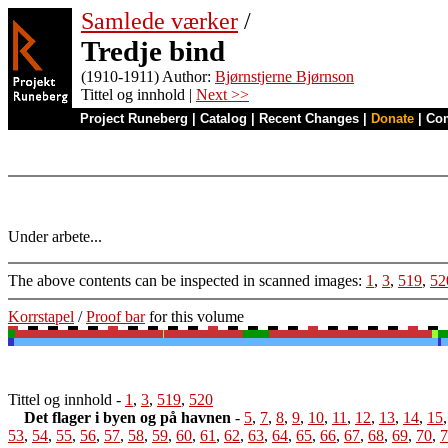
Samlede værker
/
Tredje bind
(1910-1911) Author:
Bjørnstjerne Bjørnson
Tittel og innhold |
Next >>
Project Runeberg
|
Catalog
|
Recent Changes
|
Donate
|
Co
Under arbete...
The above contents can be inspected in scanned images:
1
,
3
,
519
,
52
Korrstapel
/
Proof bar
for this volume
Tittel og innhold
-
1
,
3
,
519
,
520
Det flager i byen og på havnen
-
5
,
7
,
8
,
9
,
10
,
11
,
12
,
13
,
14
,
15
53
,
54
,
55
,
56
,
57
,
58
,
59
,
60
,
61
,
62
,
63
,
64
,
65
,
66
,
67
,
68
,
69
,
70
,
7