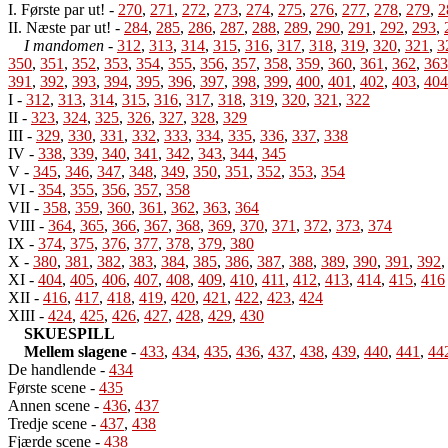
I. Første par ut!
-
270
,
271
,
272
,
273
,
274
,
275
,
276
,
277
,
278
,
279
,
2
II. Næste par ut!
-
284
,
285
,
286
,
287
,
288
,
289
,
290
,
291
,
292
,
293
,
I mandomen
-
312
,
313
,
314
,
315
,
316
,
317
,
318
,
319
,
320
,
321
,
3
350
,
351
,
352
,
353
,
354
,
355
,
356
,
357
,
358
,
359
,
360
,
361
,
362
,
363
391
,
392
,
393
,
394
,
395
,
396
,
397
,
398
,
399
,
400
,
401
,
402
,
403
,
404
I
-
312
,
313
,
314
,
315
,
316
,
317
,
318
,
319
,
320
,
321
,
322
II
-
323
,
324
,
325
,
326
,
327
,
328
,
329
III
-
329
,
330
,
331
,
332
,
333
,
334
,
335
,
336
,
337
,
338
IV
-
338
,
339
,
340
,
341
,
342
,
343
,
344
,
345
V
-
345
,
346
,
347
,
348
,
349
,
350
,
351
,
352
,
353
,
354
VI
-
354
,
355
,
356
,
357
,
358
VII
-
358
,
359
,
360
,
361
,
362
,
363
,
364
VIII
-
364
,
365
,
366
,
367
,
368
,
369
,
370
,
371
,
372
,
373
,
374
IX
-
374
,
375
,
376
,
377
,
378
,
379
,
380
X
-
380
,
381
,
382
,
383
,
384
,
385
,
386
,
387
,
388
,
389
,
390
,
391
,
392
XI
-
404
,
405
,
406
,
407
,
408
,
409
,
410
,
411
,
412
,
413
,
414
,
415
,
416
XII
-
416
,
417
,
418
,
419
,
420
,
421
,
422
,
423
,
424
XIII
-
424
,
425
,
426
,
427
,
428
,
429
,
430
SKUESPILL
Mellem slagene
-
433
,
434
,
435
,
436
,
437
,
438
,
439
,
440
,
441
,
44
De handlende
-
434
Første scene
-
435
Annen scene
-
436
,
437
Tredje scene
-
437
,
438
Fjærde scene
-
438