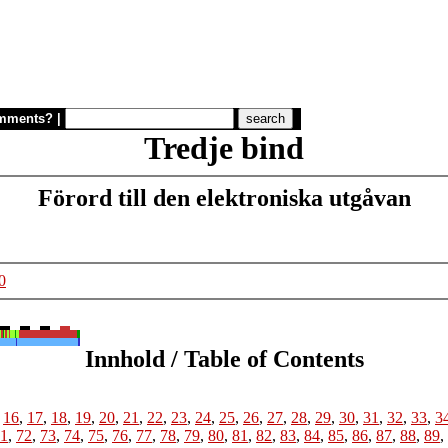
mments?
|
Tredje bind
Förord till den elektroniska utgåvan
0
Innhold / Table of Contents
,
16
,
17
,
18
,
19
,
20
,
21
,
22
,
23
,
24
,
25
,
26
,
27
,
28
,
29
,
30
,
31
,
32
,
33
,
3
1
,
72
,
73
,
74
,
75
,
76
,
77
,
78
,
79
,
80
,
81
,
82
,
83
,
84
,
85
,
86
,
87
,
88
,
89
,