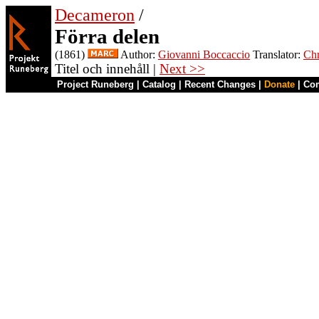
Decameron
/
Förra delen
(1861)
Author:
Giovanni Boccaccio
Translator:
Chr
Titel och innehåll |
Next >>
Project Runeberg
|
Catalog
|
Recent Changes
|
Donate
|
Co