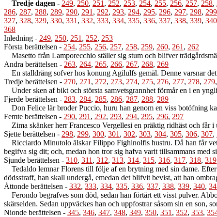
Tredje dagen
-
249
,
250
,
251
,
252
,
253
,
254
,
255
,
256
,
257
,
258
,
286
,
287
,
288
,
289
,
290
,
291
,
292
,
293
,
294
,
295
,
296
,
297
,
298
,
299
327
,
328
,
329
,
330
,
331
,
332
,
333
,
334
,
335
,
336
,
337
,
338
,
339
,
340
368
Inledning
-
249
,
250
,
251
,
252
,
253
Första berättelsen
-
254
,
255
,
256
,
257
,
258
,
259
,
260
,
261
,
262
Masetto från Lamporecchio ställer sig stum och blifver trädgårdsmäst
Andra berättelsen
-
263
,
264
,
265
,
266
,
267
,
268
,
269
En stalldräng sofver hos konung Agilulfs gemål. Denne varsnar detta 
Tredje berättelsen
-
270
,
271
,
272
,
273
,
274
,
275
,
276
,
277
,
278
,
279
Under sken af bikt och största samvetsgrannhet förmår en i en yngling
Fjerde berättelsen
-
283
,
284
,
285
,
286
,
287
,
288
,
289
Don Felice lär broder Puccio, huru han genom en viss botöfning kan b
Femte berättelsen
-
290
,
291
,
292
,
293
,
294
,
295
,
296
,
297
Zima skänker herr Francesco Vergellesi en präktig ridhäst och får i utb
Sjette berättelsen
-
298
,
299
,
300
,
301
,
302
,
303
,
304
,
305
,
306
,
307
,
Ricciardo Minutolo älskar Filippo Fighinolfis hustru. Då han får veta,
begifva sig dit; och, medan hon tror sig hafva varit tillsammans med s
Sjunde berättelsen
-
310
,
311
,
312
,
313
,
314
,
315
,
316
,
317
,
318
,
319
Tedaldo lemnar Florens till följe af en brytning med sin dame. Efter nå
dödsstraff, han skall undergå, emedan det blifvit bevist, att han ombr
Åttonde berättelsen
-
332
,
333
,
334
,
335
,
336
,
337
,
338
,
339
,
340
,
34
Ferondo begrafves som död, sedan han förtärt ett visst pulver. Abbote
skärselden. Sedan uppväckes han och uppfostrar såsom sin en son, s
Nionde berättelsen
-
345
,
346
,
347
,
348
,
349
,
350
,
351
,
352
,
353
,
35