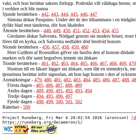
vakt, och hon berättar sakens förlopp. Podestàn vill våldtaga henne, m
i verlden och blir nunna
Sjunde berättelsen
-
442
,
443
,
444
,
445
,
446
,
447
Simona älskar Pasquino. Under det de äro tillsammans i en trädgård, 
dylikt blad mot tänderna, dör hon likaledes
Åttonde berättelsen
-
448
,
449
,
450
,
451
,
452
,
453
,
454
,
455
Girolamo älskar Salvestra. Nödgad genom sin moders böner, reser han 
föres till en kyrka, och Salvestra nedfaller död bredvid honom
Nionde berättelsen
-
456
,
457
,
458
,
459
,
460
Herr Guillem af Roussillon gifver sin husfru den af honom dödade och a
marken och dör samt begrafves jemnte sin älskare
Tionde berättelsen
-
461
,
462
,
463
,
464
,
465
,
466
,
467
,
468
,
469
,
470
Hustrun till en läkare lägger sin älskare, som fått en sömndryck, men
tjenarinna berättar inför signorían, att hon lagt honom i den af ockrar
Anmärkningar
-
479
,
480
,
481
,
482
,
483
,
484
,
485
,
486
,
487
,
488
,
4
Första dagen
-
485
,
486
,
487
,
488
,
489
Andra dagen
-
489
,
490
,
491
,
492
,
493
,
494
Tredje dagen
-
494
,
495
,
496
,
497
Fjerde dagen
-
498
,
499
,
500
,
501
,
502
Rättelser
-
509
Project Runeberg, Fri Mar 6 20:02:54 2026 (aronsson)
(d
https://runeberg.org/decameron/1/