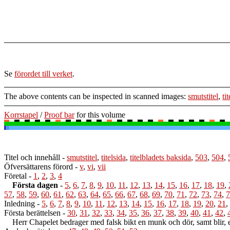
Se
förordet till verket
.
The above contents can be inspected in scanned images:
smutstitel
,
ti
Korrstapel
/
Proof bar
for this volume
Titel och innehåll
-
smutstitel
,
titelsida
,
titelbladets baksida
,
503
,
504
,
Öfversättarens förord
-
v
,
vi
,
vii
Företal
-
1
,
2
,
3
,
4
Första dagen
-
5
,
6
,
7
,
8
,
9
,
10
,
11
,
12
,
13
,
14
,
15
,
16
,
17
,
18
,
19
,
57
,
58
,
59
,
60
,
61
,
62
,
63
,
64
,
65
,
66
,
67
,
68
,
69
,
70
,
71
,
72
,
73
,
74
,
7
Inledning
-
5
,
6
,
7
,
8
,
9
,
10
,
11
,
12
,
13
,
14
,
15
,
16
,
17
,
18
,
19
,
20
,
21
,
Första berättelsen
-
30
,
31
,
32
,
33
,
34
,
35
,
36
,
37
,
38
,
39
,
40
,
41
,
42
,
Herr Chapelet bedrager med falsk bikt en munk och dör, samt blir, eh