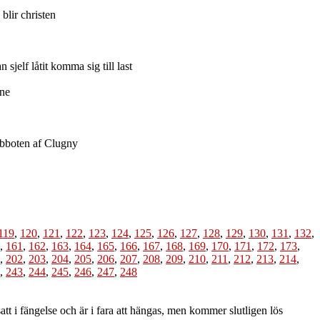
blir christen
sjelf låtit komma sig till last
nne
 abboten af Clugny
119
,
120
,
121
,
122
,
123
,
124
,
125
,
126
,
127
,
128
,
129
,
130
,
131
,
132
,
,
161
,
162
,
163
,
164
,
165
,
166
,
167
,
168
,
169
,
170
,
171
,
172
,
173
,
,
202
,
203
,
204
,
205
,
206
,
207
,
208
,
209
,
210
,
211
,
212
,
213
,
214
,
,
243
,
244
,
245
,
246
,
247
,
248
t i fängelse och är i fara att hängas, men kommer slutligen lös