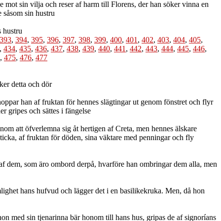
ot sin vilja och reser af harm till Florens, der han söker vinna en
e såsom sin hustru
s hustru
393
,
394
,
395
,
396
,
397
,
398
,
399
,
400
,
401
,
402
,
403
,
404
,
405
,
,
434
,
435
,
436
,
437
,
438
,
439
,
440
,
441
,
442
,
443
,
444
,
445
,
446
,
,
475
,
476
,
477
cker detta och dör
oppar han af fruktan för hennes slägtingar ut genom fönstret och flyr
r gripes och sättes i fängelse
nom att öfverlemna sig åt hertigen af Creta, men hennes älskare
icka, af fruktan för döden, sina väktare med penningar och fly
s af dem, som äro ombord derpå, hvarföre han ombringar dem alla, men
lighet hans hufvud och lägger det i en basilikekruka. Men, då hon
 med sin tjenarinna bär honom till hans hus, gripas de af signoríans