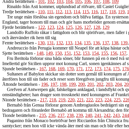
Andra berättelsen
-
101
,
102
,
103
,
104
,
105
,
106
,
107
,
108
,
109
Rinaldo från Asti kommer, utplundrad af röfvare, till Castel Guigliel
Tredje berättelsen
-
110
,
111
,
112
,
113
,
114
,
115
,
116
,
117
,
118
,
119
,
Tre unge män förslösa sin egendom och blifva fattiga. En systerson
England, tager honom till man och gör hans morbröder genom ersättan
Fjerde berättelsen
-
122
,
123
,
124
,
125
,
126
,
127
,
128
,
129
Landolfo Ruffolo råkar i fattigdom och blir sjöröfvare, men faller i g
och återvänder rik hem till sig
Femte berättelsen
-
130
,
131
,
132
,
133
,
134
,
135
,
136
,
137
,
138
,
139
Andreuccio från Perugia kommer till Neapel för att köpa hästar och r
Sjette berättelsen
-
148
,
149
,
150
,
151
,
152
,
153
,
154
,
155
,
156
,
157
,
Fru Beritola förlorar sina båda söner, blir funnen på en ö med två små 
Imellertid gör Sicilien uppror mot konung Carl, sonen igenkännes af s
Sjunde berättelsen
-
167
,
168
,
169
,
170
,
171
,
172
,
173
,
174
,
175
,
176
Sultanen af Babylon skickar sin dotter som gemål till konungen af Al
återföres hon till sin fader och reser som föregifven jungfru till konun
Åttonde berättelsen
-
196
,
197
,
198
,
199
,
200
,
201
,
202
,
203
,
204
,
20
Grefven af Antwerpen går, falskeligen anklagad, i landsflykt och qva
omständigheter; han drager som trossknekt med konungens af Frankrike
Nionde berättelsen
-
217
,
218
,
219
,
220
,
221
,
222
,
223
,
224
,
225
,
22
Bernabò från Genua förlorar genom Ambrogiuolos bedrägeri sin egen
bedragaren och föranleder Bernabò att komma till Alexandria; den för
Tionde berättelsen
-
235
,
236
,
237
,
238
,
239
,
240
,
241
,
242
,
243
,
244
Paganino från Monaco bortröfvar herr Ricciardos från Chinzica fru. D
samtycker; men hon vill icke vända åter med sin man och blir efter h