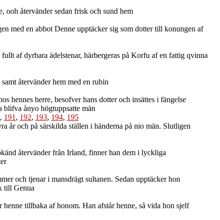
de, ooh återvänder sedan frisk och sund hem
en med en abbot Denne upptäcker sig som dotter till konungen af
fullt af dyrbara ädelstenar, härbergeras på Korfu af en fattig qvinna
r, samt återvänder hem med en rubin
hos hennes herre, besofver hans dotter och insättes i fängelse
da blifva ånyo högtuppsatte män
,
191
,
192
,
193
,
194
,
195
 år och på särskilda ställen i händerna på nio män. Slutligen
änd återvänder från Irland, finner han dem i lyckliga
ter
er och tjenar i mansdrägt sultanen. Sedan upptäcker hon
 till Genua
 henne tillbaka af honom. Han afstår henne, så vida hon sjelf