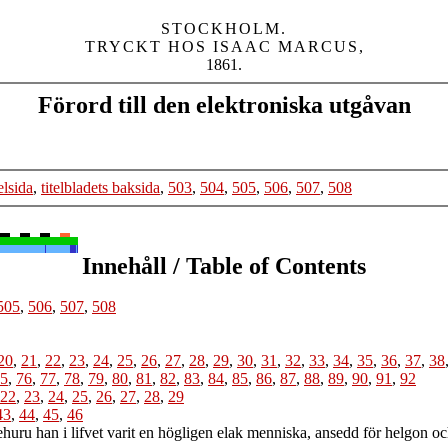
STOCKHOLM.

TRYCKT HOS ISAAC MARCUS
,

Förord till den elektroniska utgåvan
telsida
,
titelbladets baksida
,
503
,
504
,
505
,
506
,
507
,
508
Innehåll / Table of Contents
505
,
506
,
507
,
508
20
,
21
,
22
,
23
,
24
,
25
,
26
,
27
,
28
,
29
,
30
,
31
,
32
,
33
,
34
,
35
,
36
,
37
,
38
5
,
76
,
77
,
78
,
79
,
80
,
81
,
82
,
83
,
84
,
85
,
86
,
87
,
88
,
89
,
90
,
91
,
92
22
,
23
,
24
,
25
,
26
,
27
,
28
,
29
43
,
44
,
45
,
46
uru han i lifvet varit en högligen elak menniska, ansedd för helgon oc