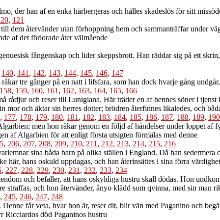
mo, der han af en enka härbergeras och hålles skadeslös för sitt missö
120
,
121
 till dem återvänder utan förhoppning hem och sammanträffar under väg
de af det förlorade åter välmående
enuesisk fångenskap och lider skeppsbrott. Han räddar sig på ett skrin, 
,
140
,
141
,
142
,
143
,
144
,
145
,
146
,
147
åkar tre gånger på en natt i lifsfara, som han dock hvarje gång undgå
158
,
159
,
160
,
161
,
162
,
163
,
164
,
165
,
166
rådjur och reser till Lunigiana. Här träder en af hennes söner i tjenst 
in mor och äktar sin herres dotter; brödren återfinnes likaledes, och bå
,
177
,
178
,
179
,
180
,
181
,
182
,
183
,
184
,
185
,
186
,
187
,
188
,
189
,
190
garbien; men hon råkar genom en följd af händelser under loppet af fyra
gen af Algarbien för att enligt första utsigten förmälas med denne
5
,
206
,
207
,
208
,
209
,
210
,
211
,
212
,
213
,
214
,
215
,
216
rlemnar sina båda barn på olika ställen i England. Då han sedermera ok
 här, hans oskuld uppdagas, och han återinsättes i sina förra värdighe
6
,
227
,
228
,
229
,
230
,
231
,
232
,
233
,
234
dom och befaller, att hans oskyldiga hustru skall dödas. Hon undkomm
re straffas, och hon återvänder, ånyo klädd som qvinna, med sin man rik
,
245
,
246
,
247
,
248
enne får veta, hvar hon är, reser dit, blir vän med Paganino och begär
err Ricciardos död Paganinos hustru