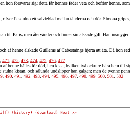
en hon försvarar sig; detta får hennes fader veta och befriar henne, so
rifver Pasquino ett salvieblad mellan tänderna och dör. Simona gripes,
till Paris, men återvänder och finner sin älskade gift. Han insmyger s
f henne älskade Guillems af Cabestaings hjerta att äta. Då hon sedan få
,
471
,
472
,
473
,
474
,
475
,
476
,
477
 af henne hålles för död, i en kista, hvilken två ockrare bära hem till
ne stulna kistan, och sålunda undslipper han galgen; men de tvenne penni
89
,
490
,
491
,
492
,
493
,
494
,
495
,
496
,
497
,
498
,
499
,
500
,
501
,
502
iff)
(history)
(download)
Next >>