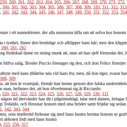
259
,
260
,
261
,
262
,
263
,
264
,
265
,
266
,
267
,
268
,
269
,
270
,
271
,
272
,
,
300
,
301
,
302
,
303
,
304
,
305
,
306
,
307
,
308
,
309
,
310
,
311
,
312
,
313
,
341
,
342
,
343
,
344
,
345
,
346
,
347
,
348
,
349
,
350
,
351
,
352
,
353
,
354
are i ett nunnekloster, der alla nunnorna täfla om att sofva hos honom
i tysthet, finner den brottslige och afklipper hans hår; men den klipp
,
280
,
281
,
282
 förälskad dame en sträng munk att, utan att han sjelf förmodar det, f
lifva salig. Broder Puccio företager sig den, och don Felice förnöjer
yte med hans tillåtelse tala vid hans fru; men, då hon tiger, svarar han 
308
,
309
 att hon är svartsjuk, förmår han henne genom den falska underrättelsen, 
in man, befinnes det, att hon öfverlemnat sig åt Ricciardo
,
320
,
321
,
322
,
323
,
324
,
325
,
326
,
327
,
328
,
329
,
330
,
331
gon tid återvänder han dit i pilgrimsdrägt, talar med damen, bringar henn
agt Tedaldo, och försonar honom med sina bröder samt fröjdar sig sedan 
1
,
342
,
343
,
344
n, som imellertid förlustar sig med hans hustru hemtar honom ur grafve
om abboten födt med hans hustru
4
,
355
,
356
,
357