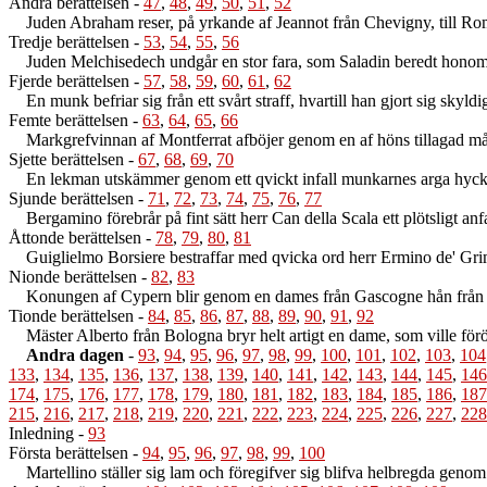
Andra berättelsen
-
47
,
48
,
49
,
50
,
51
,
52
Juden Abraham reser, på yrkande af Jeannot från Chevigny, till Rom oc
Tredje berättelsen
-
53
,
54
,
55
,
56
Juden Melchisedech undgår en stor fara, som Saladin beredt honom, 
Fjerde berättelsen
-
57
,
58
,
59
,
60
,
61
,
62
En munk befriar sig från ett svårt straff, hvartill han gjort sig skyldig
Femte berättelsen
-
63
,
64
,
65
,
66
Markgrefvinnan af Montferrat afböjer genom en af höns tillagad målt
Sjette berättelsen
-
67
,
68
,
69
,
70
En lekman utskämmer genom ett qvickt infall munkarnes arga hyck
Sjunde berättelsen
-
71
,
72
,
73
,
74
,
75
,
76
,
77
Bergamino förebrår på fint sätt herr Can della Scala ett plötsligt anf
Åttonde berättelsen
-
78
,
79
,
80
,
81
Guiglielmo Borsiere bestraffar med qvicka ord herr Ermino de' Grim
Nionde berättelsen
-
82
,
83
Konungen af Cypern blir genom en dames från Gascogne hån från en
Tionde berättelsen
-
84
,
85
,
86
,
87
,
88
,
89
,
90
,
91
,
92
Mäster Alberto från Bologna bryr helt artigt en dame, som ville för
Andra dagen
-
93
,
94
,
95
,
96
,
97
,
98
,
99
,
100
,
101
,
102
,
103
,
104
133
,
134
,
135
,
136
,
137
,
138
,
139
,
140
,
141
,
142
,
143
,
144
,
145
,
146
174
,
175
,
176
,
177
,
178
,
179
,
180
,
181
,
182
,
183
,
184
,
185
,
186
,
187
215
,
216
,
217
,
218
,
219
,
220
,
221
,
222
,
223
,
224
,
225
,
226
,
227
,
228
Inledning
-
93
Första berättelsen
-
94
,
95
,
96
,
97
,
98
,
99
,
100
Martellino ställer sig lam och föregifver sig blifva helbregda genom 