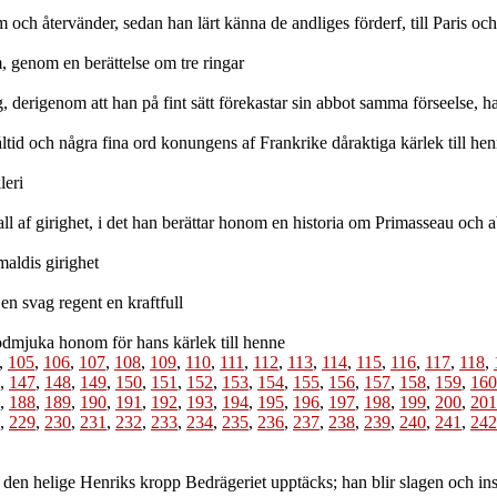
h återvänder, sedan han lärt känna de andliges förderf, till Paris och 
genom en berättelse om tre ringar
, derigenom att han på fint sätt förekastar sin abbot samma förseelse, han 
id och några fina ord konungens af Frankrike dåraktiga kärlek till he
leri
all af girighet, i det han berättar honom en historia om Primasseau och
aldis girighet
 svag regent en kraftfull
ödmjuka honom för hans kärlek till henne
,
105
,
106
,
107
,
108
,
109
,
110
,
111
,
112
,
113
,
114
,
115
,
116
,
117
,
118
,
,
147
,
148
,
149
,
150
,
151
,
152
,
153
,
154
,
155
,
156
,
157
,
158
,
159
,
160
,
188
,
189
,
190
,
191
,
192
,
193
,
194
,
195
,
196
,
197
,
198
,
199
,
200
,
201
,
229
,
230
,
231
,
232
,
233
,
234
,
235
,
236
,
237
,
238
,
239
,
240
,
241
,
242
den helige Henriks kropp Bedrägeriet upptäcks; han blir slagen och insat