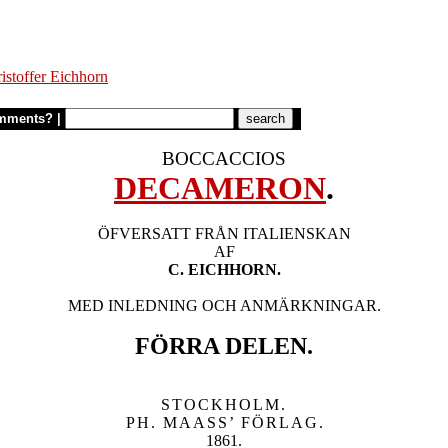
istoffer Eichhorn
mments?
|
BOCCACCIOS
DECAMERON
.
ÖFVERSATT FRÅN ITALIENSKAN

C. EICHHORN.
MED INLEDNING OCH ANMÄRKNINGAR.

FÖRRA DELEN.
STOCKHOLM.

PH. MAASS’ FÖRLAG
.

1861.
