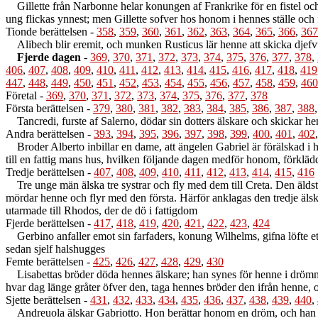
Gillette från Narbonne helar konungen af Frankrike för en fistel och 
ung flickas ynnest; men Gillette sofver hos honom i hennes ställe och 
Tionde berättelsen
-
358
,
359
,
360
,
361
,
362
,
363
,
364
,
365
,
366
,
367
Alibech blir eremit, och munken Rusticus lär henne att skicka djefvu
Fjerde dagen
-
369
,
370
,
371
,
372
,
373
,
374
,
375
,
376
,
377
,
378
,
406
,
407
,
408
,
409
,
410
,
411
,
412
,
413
,
414
,
415
,
416
,
417
,
418
,
419
447
,
448
,
449
,
450
,
451
,
452
,
453
,
454
,
455
,
456
,
457
,
458
,
459
,
460
Företal
-
369
,
370
,
371
,
372
,
373
,
374
,
375
,
376
,
377
,
378
Första berättelsen
-
379
,
380
,
381
,
382
,
383
,
384
,
385
,
386
,
387
,
388
Tancredi, furste af Salerno, dödar sin dotters älskare och skickar henn
Andra berättelsen
-
393
,
394
,
395
,
396
,
397
,
398
,
399
,
400
,
401
,
402
Broder Alberto inbillar en dame, att ängelen Gabriel är förälskad i h
till en fattig mans hus, hvilken följande dagen medför honom, förklädd
Tredje berättelsen
-
407
,
408
,
409
,
410
,
411
,
412
,
413
,
414
,
415
,
416
Tre unge män älska tre systrar och fly med dem till Creta. Den äldsta
mördar henne och flyr med den första. Härför anklagas den tredje älsk
utarmade till Rhodos, der de dö i fattigdom
Fjerde berättelsen
-
417
,
418
,
419
,
420
,
421
,
422
,
423
,
424
Gerbino anfaller emot sin farfaders, konung Wilhelms, gifna löfte e
sedan sjelf halshugges
Femte berättelsen
-
425
,
426
,
427
,
428
,
429
,
430
Lisabettas bröder döda hennes älskare; han synes för henne i drömmen
hvar dag länge gråter öfver den, taga hennes bröder den ifrån henne, 
Sjette berättelsen
-
431
,
432
,
433
,
434
,
435
,
436
,
437
,
438
,
439
,
440
,
Andreuola älskar Gabriotto. Hon berättar honom en dröm, och han en a