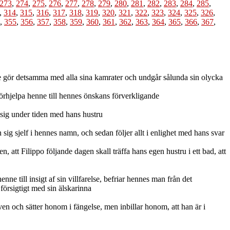
273
,
274
,
275
,
276
,
277
,
278
,
279
,
280
,
281
,
282
,
283
,
284
,
285
,
,
314
,
315
,
316
,
317
,
318
,
319
,
320
,
321
,
322
,
323
,
324
,
325
,
326
,
,
355
,
356
,
357
,
358
,
359
,
360
,
361
,
362
,
363
,
364
,
365
,
366
,
367
,
te gör detsamma med alla sina kamrater och undgår sålunda sin olycka
örhjelpa henne till hennes önskans förverkligande
 sig under tiden med hans hustru
sig sjelf i hennes namn, och sedan följer allt i enlighet med hans svar
att Filippo följande dagen skall träffa hans egen hustru i ett bad, att
e till insigt af sin villfarelse, befriar hennes man från det
försigtigt med sin älskarinna
n och sätter honom i fängelse, men inbillar honom, att han är i