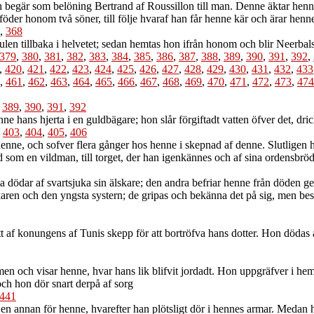
begär som belöning Bertrand af Roussillon till man. Denne äktar henne m
föder honom två söner, till följe hvaraf han får henne kär och ärar henn
,
368
len tillbaka i helvetet; sedan hemtas hon ifrån honom och blir Neerbal
379
,
380
,
381
,
382
,
383
,
384
,
385
,
386
,
387
,
388
,
389
,
390
,
391
,
392
,
,
420
,
421
,
422
,
423
,
424
,
425
,
426
,
427
,
428
,
429
,
430
,
431
,
432
,
433
,
461
,
462
,
463
,
464
,
465
,
466
,
467
,
468
,
469
,
470
,
471
,
472
,
473
,
474
,
389
,
390
,
391
,
392
e hans hjerta i en guldbägare; hon slår förgiftadt vatten öfver det, dri
,
403
,
404
,
405
,
406
enne, och sofver flera gånger hos henne i skepnad af denne. Slutligen h
 som en vildman, till torget, der han igenkännes och af sina ordensbröde
 dödar af svartsjuka sin älskare; den andra befriar henne från döden ge
aren och den yngsta systern; de gripas och bekänna det på sig, men best
tt af konungens af Tunis skepp för att bortröfva hans dotter. Hon döda
 och visar henne, hvar hans lik blifvit jordadt. Hon uppgräfver i hem
och hon dör snart derpå af sorg
441
nnan för henne, hvarefter han plötsligt dör i hennes armar. Medan hon