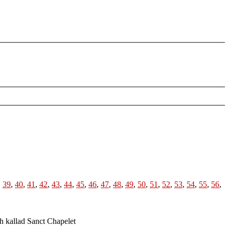
,
39
,
40
,
41
,
42
,
43
,
44
,
45
,
46
,
47
,
48
,
49
,
50
,
51
,
52
,
53
,
54
,
55
,
56
,
h kallad Sanct Chapelet