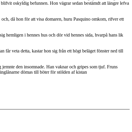
m blifvit oskyldig befunnen. Hon vägrar sedan bestämdt att längre lefva
 och, då hon för att visa domaren, huru Pasquino omkom, rifver ett
ig hemligen i hennes hus och dör vid hennes sida, hvarpå hans lik
r veta detta, kastar hon sig från ett högt beläget fönster ned till
 sig jemnte den insomnade. Han vaknar och gripes som tjuf. Fruns
nglånarne dömas till böter för stölden af kistan